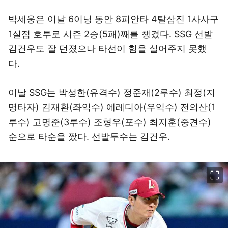
박세웅은 이날 6이닝 동안 8피안타 4탈삼진 1사사구
1실점 호투로 시즌 2승(5패)째를 챙겼다. SSG 선발
김건우도 잘 던졌으나 타선이 힘을 실어주지 못했
다.
이날 SSG는 박성한(유격수) 정준재(2루수) 최정(지
명타자) 김재환(좌익수) 에레디아(우익수) 전의산(1
루수) 고명준(3루수) 조형우(포수) 최지훈(중견수)
순으로 타순을 짰다. 선발투수는 김건우.
이미지 크게 보기