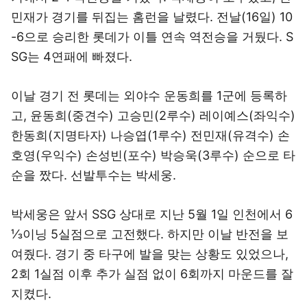
민재가 경기를 뒤집는 홈런을 날렸다. 전날(16일) 10
-6으로 승리한 롯데가 이틀 연속 역전승을 거뒀다. S
SG는 4연패에 빠졌다.
이날 경기 전 롯데는 외야수 운동희를 1군에 등록하
고, 윤동희(중견수) 고승민(2루수) 레이예스(좌익수)
한동희(지명타자) 나승엽(1루수) 전민재(유격수) 손
호영(우익수) 손성빈(포수) 박승욱(3루수) 순으로 타
순을 짰다. 선발투수는 박세웅.
박세웅은 앞서 SSG 상대로 지난 5월 1일 인천에서 6
⅓이닝 5실점으로 고전했다. 하지만 이날 반전을 보
여줬다. 경기 중 타구에 발을 맞는 상황도 있었으나,
2회 1실점 이후 추가 실점 없이 6회까지 마운드를 잘
지켰다.