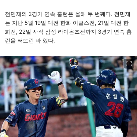
전민재의 2경기 연속 홈런은 올해 두 번째다. 전민재
는 지난 5월 19일 대전 한화 이글스전, 21일 대전 한
화전, 22일 사직 삼성 라이온즈전까지 3경기 연속 홈
런을 터뜨린 바 있다.
이미지 크게 보기