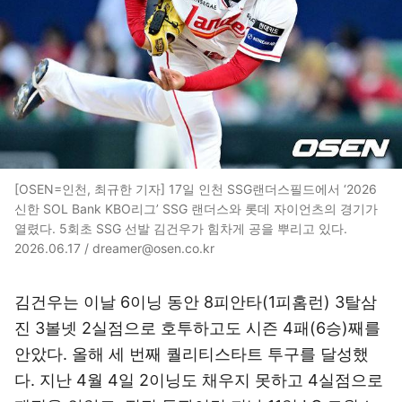
[OSEN=인천, 최규한 기자] 17일 인천 SSG랜더스필드에서 ‘2026
신한 SOL Bank KBO리그’ SSG 랜더스와 롯데 자이언츠의 경기가
열렸다. 5회초 SSG 선발 김건우가 힘차게 공을 뿌리고 있다.
2026.06.17 / dreamer@osen.co.kr
김건우는 이날 6이닝 동안 8피안타(1피홈런) 3탈삼
진 3볼넷 2실점으로 호투하고도 시즌 4패(6승)째를
안았다. 올해 세 번째 퀄리티스타트 투구를 달성했
다. 지난 4월 4일 2이닝도 채우지 못하고 4실점으로