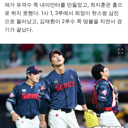
재가 유격수 쪽 내야안타를 만들었고, 최지훈은 홈으
로 뛰지 못했다. 1사 1, 3루에서 최정이 헛스윙 삼진
으로 물러났고, 김재환이 2루수 쪽 땅볼을 치면서 경
기가 끝났다.
이미지 크게 보기