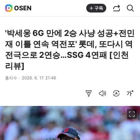
공유하기
통합검색
OSEN
구독
'박세웅 6G 만에 2승 사냥 성공+전민
재 이틀 연속 역전포' 롯데, 또다시 역
전극으로 2연승…SSG 4연패 [인천
리뷰]
홍지수
2026. 6. 17. 21:48
요약보기
음성으로 듣기
번역 설정
글씨크기 조절하기
이미지 크게 보기