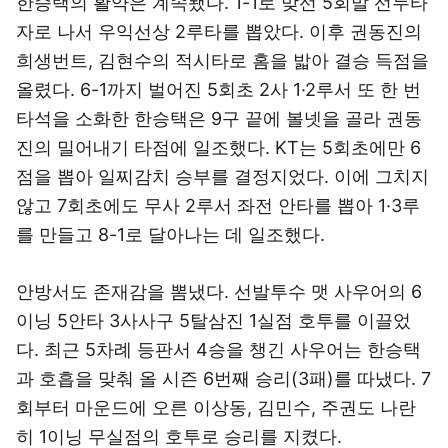
한승택의 활약은 계속됐다. 1-1로 맞선 5회말 선두타
자로 나서 우익선상 2루타를 뽑았다. 이후 권동진의
희생번트, 김현수의 적시타로 홈을 밟아 결승 득점을
올렸다. 6-1까지 벌어진 5회초 2사 1·2루서 또 한 번
타석을 소화한 한승택은 9구 끝에 볼넷을 골라 권동
진의 밀어내기 타점에 일조했다. KT는 5회초에만 6
점을 뽑아 일찌감치 승부를 결정지었다. 이에 그치지
않고 7회초에도 무사 2루서 좌전 안타를 뽑아 1·3루
를 만들고 8-1로 달아나는 데 일조했다.
안방서도 존재감을 뽐냈다. 선발투수 맷 사우어의 6
이닝 5안타 3사사구 5탈삼진 1실점 호투를 이끌었
다. 최근 5차례 등판서 4승을 챙긴 사우어는 한승택
과 호흡을 맞춰 올 시즌 6번째 승리(3패)를 따냈다. 7
회부터 마운드에 오른 이상동, 김민수, 주권도 나란
히 1이닝 무실점의 호투로 승리를 지켰다.