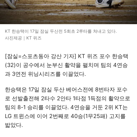
KT 한승택이 17일 잠실 두산전 5회초 2루타를 쳐내고 있다.
사진제공｜KT 위즈
[잠실=스포츠동아 강산 기자] KT 위즈 포수 한승택
(32)이 공수에서 눈부신 활약을 펼치며 팀의 4연승
과 3연전 위닝시리즈를 이끌었다.
한승택은 17일 잠실 두산 베어스전에 8번타자 포수
로 선발출전해 2타수 2안타 1타점 1득점의 활약으로
팀의 8-1 승리를 이끌었다. 4연승을 거둔 2위 KT는
LG 트윈스에 이어 2번째로 40승(1무25패) 고지를
밟았다.