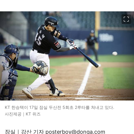
이미지 크게 보기
KT 한승택이 17일 잠실 두산전 5회초 2루타를 쳐내고 있다.
사진제공｜KT 위즈
잠실｜강산 기자 posterboy@donga.com