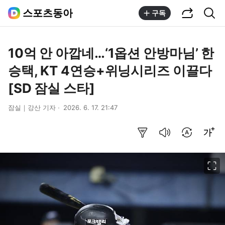
공유하기
통합검색
스포츠동아
구독
10억 안 아깝네…‘1옵션 안방마님’ 한
승택, KT 4연승+위닝시리즈 이끌다
[SD 잠실 스타]
잠실｜강산 기자
2026. 6. 17. 21:47
요약보기
음성으로 듣기
번역 설정
글씨크기 조절하기
이미지 크게 보기