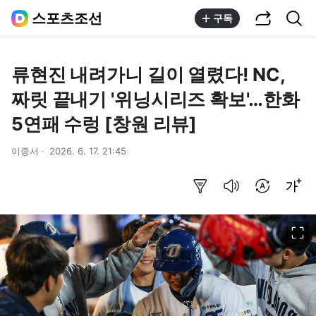
공유하기
통합검색
스포츠조선
구독
류현진 내려가니 길이 열렸다! NC,
짜릿 끝내기 '위닝시리즈 확보'…한화
5연패 수렁 [창원 리뷰]
이종서
2026. 6. 17. 21:45
요약보기
음성으로 듣기
번역 설정
글씨크기 조절하기
이미지 크게 보기