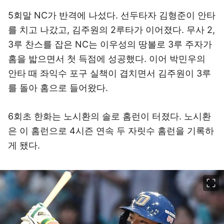
5회말 NC가 반격에 나섰다. 선두타자 김형준이 안타
를 치고 나갔고, 김주원의 2루타가 이어졌다. 무사 2,
3루 찬스를 잡은 NC는 이우성의 땅볼로 3루 주자가
홈을 밟으면서 첫 득점에 성공했다. 이어 박민우의
안타 때 좌익수 포구 실책이 겹치면서 김주원이 3루
를 돌아 홈으로 들어왔다.
6회초 한화는 노시환의 솔로 홈런이 터졌다. 노시환
은 이 홈런으로 4시즌 연속 두 자릿수 홈런을 기록하
게 됐다.
이미지 크게 보기