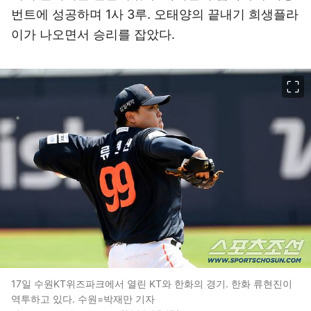
번트에 성공하며 1사 3루. 오태양의 끝내기 희생플라
이가 나오면서 승리를 잡았다.
이미지 크게 보기
17일 수원KT위즈파크에서 열린 KT와 한화의 경기. 한화 류현진이
역투하고 있다. 수원=박재만 기자