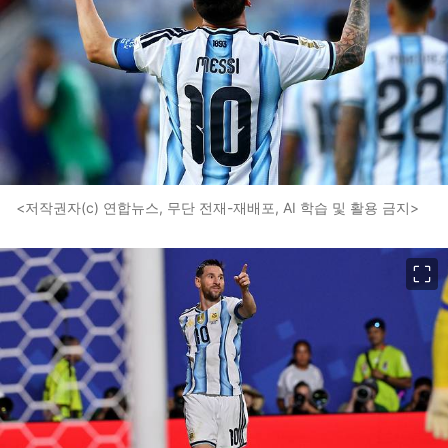
<저작권자(c) 연합뉴스, 무단 전재-재배포, AI 학습 및 활용 금지>
이미지 크게 보기