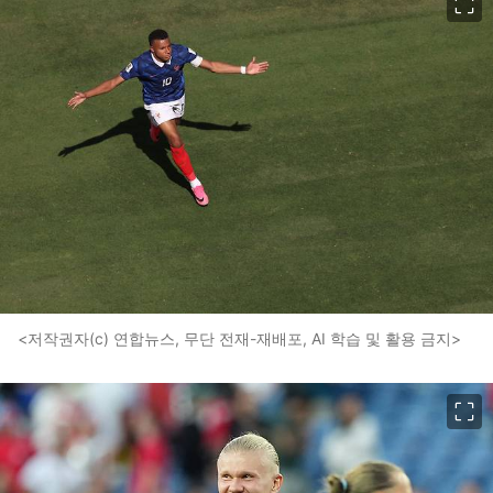
<저작권자(c) 연합뉴스, 무단 전재-재배포, AI 학습 및 활용 금지>
이미지 크게 보기