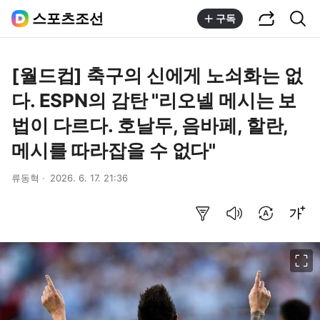
공유하기
통합검색
스포츠조선
구독
[월드컵] 축구의 신에게 노쇠화는 없
다. ESPN의 감탄 "리오넬 메시는 보
법이 다르다. 호날두, 음바페, 할란,
메시를 따라잡을 수 없다"
류동혁
2026. 6. 17. 21:36
요약보기
음성으로 듣기
번역 설정
글씨크기 조절하기
이미지 크게 보기