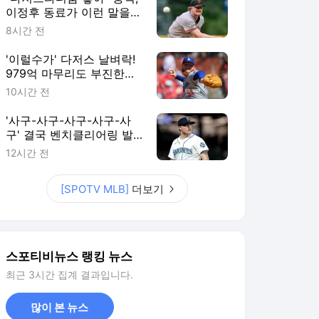
이정후 동료가 이런 말을…
에이스가 최대 라이벌로 이
8시간 전
적? SF 팬 불안감 커진다
'이럴수가' 다저스 날벼락!
979억 마무리도 부진한데,
14홀드 필승조 수술 위기
10시간 전
"받으면 시즌 아웃"
'사구-사구-사구-사구-사
구' 결국 벤치클리어링 발
발! 155km 빈볼 던진 투수,
12시간 전
3G 출장정지+벌금형 징계
[SPOTV MLB]
더보기
스포티비뉴스 랭킹 뉴스
최근 3시간 집계 결과입니다.
많이 본 뉴스