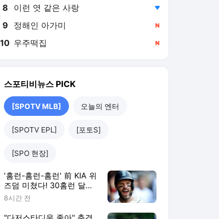
8
이런 엿 같은 사랑
,하락
9
정해인 아가미
,신규
10
우주떡집
,신규
스포티비뉴스
PICK
[SPOTV MLB]
오늘의 엔터
[SPOTV EPL]
[포토S]
[SPO 현장]
'홈런-홈런-홈런' 前 KIA 위
즈덤 미쳤다! 30홈런 달
성…'이래도 콜업 안해?'
8시간 전
ML 향한 무력시위
"다저스타디움 좋아" 충격,