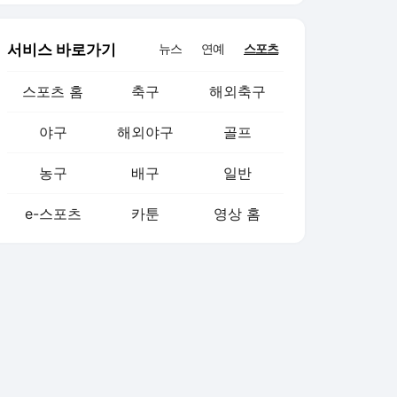
한 것 맞다”
서비스 바로가기
뉴스
연예
스포츠
스포츠 홈
축구
해외축구
야구
해외야구
골프
농구
배구
일반
e-스포츠
카툰
영상 홈