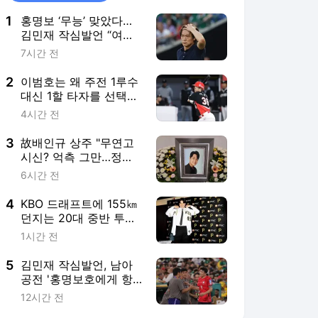
1
홍명보 ‘무능’ 맞았다…
김민재 작심발언 “여러
가지 전술 패턴 있는 감
7시간 전
독이 왔으면 좋겠다”
2
이범호는 왜 주전 1루수
대신 1할 타자를 선택했
나… 복잡한 그림 있으
4시간 전
니까, 2억 대박 터질까
3
故배인규 상주 "무연고
시신? 억측 그만…정상
적 장례 진행 중"
6시간 전
4
KBO 드래프트에 155㎞
던지는 20대 중반 투수
등장한다고? “도대체 무
1시간 전
슨 문제였을까” 관심
5
김민재 작심발언, 남아
공전 '홍명보호에게 항
의' 진실 드러나…“공격
12시간 전
수 교체 필요하다고 말