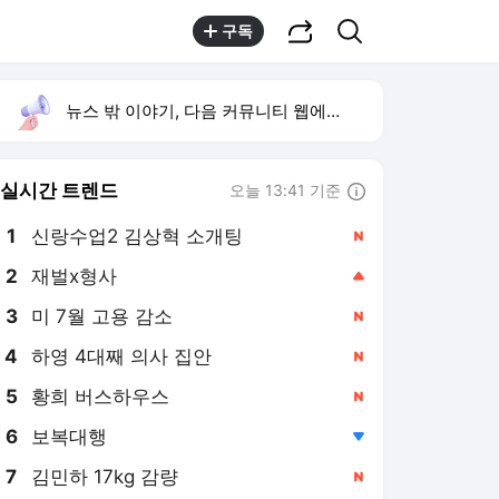
공유하기
검색
구독
뉴스 밖 이야기, 다음 커뮤니티 웹에서 보기
실시간 트렌드
오늘 13:41 기준
툴팁보기
1
신랑수업2 김상혁 소개팅
,신규
2
재벌x형사
,상승
3
미 7월 고용 감소
,신규
4
하영 4대째 의사 집안
,신규
5
황희 버스하우스
,신규
6
보복대행
,하락
7
김민하 17kg 감량
,신규