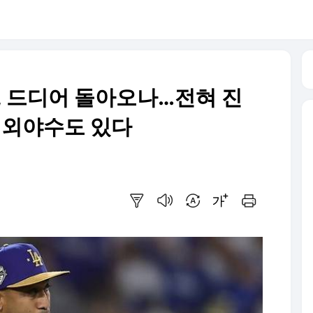
, 드디어 돌아오나…전혀 진
른 외야수도 있다
요약보기
음성으로 듣기
번역 설정
글씨크기 조절하기
인쇄하기