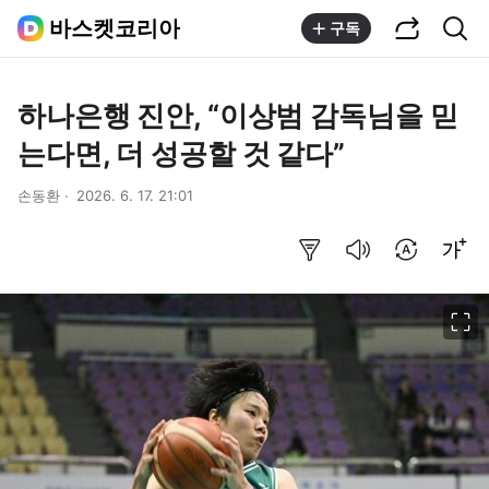
공유하기
통합검색
바스켓코리아
구독
하나은행 진안, “이상범 감독님을 믿
는다면, 더 성공할 것 같다”
손동환
2026. 6. 17. 21:01
요약보기
음성으로 듣기
번역 설정
글씨크기 조절하기
이미지 크게 보기