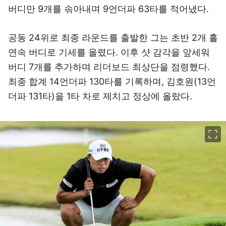
버디만 9개를 솎아내며 9언더파 63타를 적어냈다.
공동 24위로 최종 라운드를 출발한 그는 초반 2개 홀
연속 버디로 기세를 올렸다. 이후 샷 감각을 앞세워
버디 7개를 추가하며 리더보드 최상단을 점령했다.
최종 합계 14언더파 130타를 기록하며, 김호원(13언
더파 131타)을 1타 차로 제치고 정상에 올랐다.
이미지 크게 보기