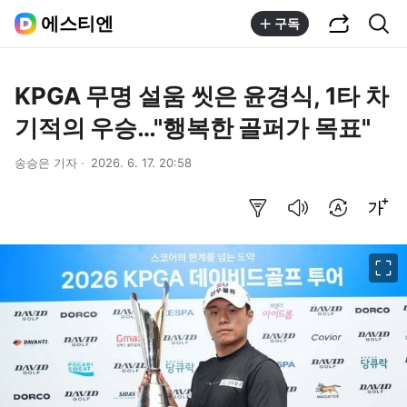
공유하기
통합검색
에스티엔
구독
KPGA 무명 설움 씻은 윤경식, 1타 차
기적의 우승…"행복한 골퍼가 목표"
송승은 기자
2026. 6. 17. 20:58
요약보기
음성으로 듣기
번역 설정
글씨크기 조절하기
이미지 크게 보기