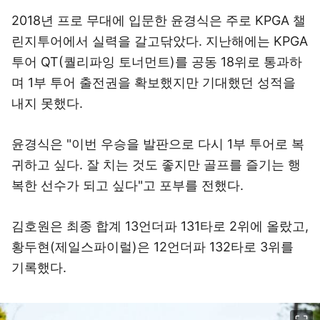
2018년 프로 무대에 입문한 윤경식은 주로 KPGA 챌
린지투어에서 실력을 갈고닦았다. 지난해에는 KPGA
투어 QT(퀄리파잉 토너먼트)를 공동 18위로 통과하
며 1부 투어 출전권을 확보했지만 기대했던 성적을
내지 못했다.
윤경식은 "이번 우승을 발판으로 다시 1부 투어로 복
귀하고 싶다. 잘 치는 것도 좋지만 골프를 즐기는 행
복한 선수가 되고 싶다"고 포부를 전했다.
김호원은 최종 합계 13언더파 131타로 2위에 올랐고,
황두현(제일스파이럴)은 12언더파 132타로 3위를
기록했다.
이미지 크게 보기