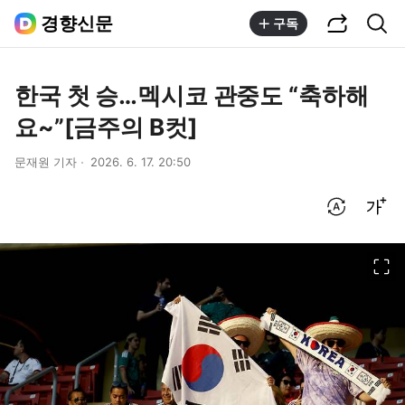
공유하기
통합검색
경향신문
구독
한국 첫 승…멕시코 관중도 “축하해
요~”[금주의 B컷]
문재원 기자
2026. 6. 17. 20:50
번역 설정
글씨크기 조절하기
이미지 크게 보기