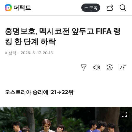
공유하기
통합검색
더팩트
구독
홍명보호, 멕시코전 앞두고 FIFA 랭
킹 한 단계 하락
이성락
2026. 6. 17. 20:13
요약보기
음성으로 듣기
번역 설정
글씨크기 조절하기
오스트리아 승리에 '21→22위'
이미지 크게 보기