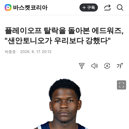
공유하기
통합검색
바스켓코리아
구독
플레이오프 탈락을 돌아본 에드워즈,
"샌안토니오가 우리보다 강했다"
박종호
2026. 6. 17. 20:12
요약보기
음성으로 듣기
번역 설정
글씨크기 조절하기
이미지 크게 보기