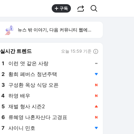
공유하기
검색
구독
뉴스 밖 이야기, 다음 커뮤니티 웹에서 보기
실시간 트렌드
오늘 15:59 기준
툴팁보기
1
이런 엿 같은 사랑
,유지
2
황희 폐버스 청년주택
,하락
3
구성환 옥상 식당 오픈
,신규
4
하영 배우
,신규
5
재벌 형사 시즌2
,상승
6
류혜영 나혼자산다 고경표
,신규
7
샤이니 민호
,하락