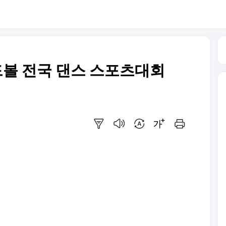
랄드볼 전국 댄스 스포츠대회
요약보기
음성으로 듣기
번역 설정
글씨크기 조절하기
인쇄하기