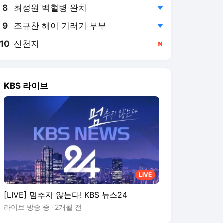
8
최성원 백혈병 완치
,하락
9
조규찬 해이 기러기 부부
,하락
10
신천지
,신규
KBS 라이브
LIVE
[LIVE] 멈추지 않는다! KBS 뉴스24
라이브 방송 중
2개월 전