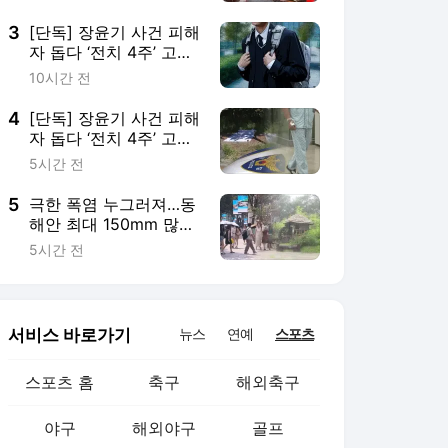
3
[단독] 장윤기 사건 피해
자 돕다 ‘전치 4주’ 고교
생…80일 만에 의상자
10시간 전
인정
4
[단독] 장윤기 사건 피해
자 돕다 ‘전치 4주’ 고교
생…80일 만에 의상자
5시간 전
인정
5
극한 폭염 누그러져…동
해안 최대 150mm 많은
비
5시간 전
서비스 바로가기
뉴스
연예
스포츠
스포츠 홈
축구
해외축구
야구
해외야구
골프