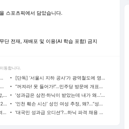
장을 스포츠픽에서 담았습니다.
erved. 무단 전재, 재배포 및 이용(AI 학습 포함) 금지
 이동합니다.
투표용지가 부족한 게 아니었다? 전국 인쇄 현황 첫 확인
[단독] ‘서울시 지하 공사’가 광역철도에 영향? 국토부 전수 조사 착수
“공개 발언!”에 “나가서 하세요!”…국힘 의총 시작부터 ‘어수선’ [지금뉴스]
“꺼져라! 못 들어가!”…민주당 방문에 개표소 ‘아수라장’ [현장영상]
진짜 성균관대생이…“전라XX 운동장 집합, 칼부림” 자수 [지금뉴스]
‘성과급은 삼전·하닉이 받았는데 내가 왜…’ 한은 설명 들어보니 [지금뉴스]
한 경기서 ‘와르르’ 쏟아진 대기록…메시, 200번째 A매치서 축구사 새로 썼다 [현장영상]
‘인천 훼손 시신’ 성인 여성 추정, 왜?…“성장판 닫혀” [지금뉴스]
펜싱 국가대표, 잠실 봉쇄로 ‘남의 칼’ 빌려 경기 출전 [잇슈#태그]
‘대국민 성과급 오디션’?…하닉 파격 채용 공고 어떻길래 [지금뉴스]