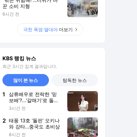
꾼 소비 지형
6시간 전
극한 폭염·열대야
더보기
KBS 랭킹 뉴스
최근 3시간 집계 결과입니다.
많이 본 뉴스
탐독한 뉴스
1
삼류배우로 전락한 ‘믿
보배’?…‘갈매기’로 돌아
온 전미도
3시간 전
2
태풍 13호 ‘돌핀’ 오키나
와 강타…중국도 초비상
8시간 전