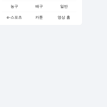
농구
배구
일반
e-스포츠
카툰
영상 홈