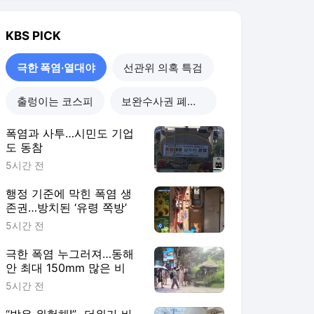
KBS
PICK
극한 폭염·열대야
선관위 의혹 특검
출렁이는 코스피
보완수사권 폐지 진통
폭염과 사투…시민도 기업
도 동참
5시간 전
행정 기준에 막힌 폭염 생
존권…방치된 ‘유령 쪽방’
5시간 전
극한 폭염 누그러져…동해
안 최대 150mm 많은 비
5시간 전
“밖은 위험해!”…더위가 바