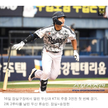
이미지 크게 보기
16일 잠실구장에서 열린 두산과 KT의 주중 3연전 첫 번째 경기.
2회 2루타를 날린 두산 류승민. 잠실=송정헌