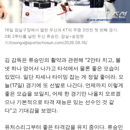
16일 잠실구장에서 열린 두산과 KT의 주중 3연전 첫 번째 경기.
2회 2루타를 날린 두산 류승민. 잠실=송정헌
기자songs@sportschosun.com/2026.06.16/
김 감독은 류승민의 활약과 관련해 "2안타 치고, 볼
넷 하나 얻어서 나가고 타석에서 물론 좋은 모습이
있었다. 일단 자세나 타이밍 잡는 게 정말 좋더라. 오
늘(17일) 경기에 또 선발로 나간다. 언제까지 이렇게
좋은 모습을 보일지, 어제 한 경기만 나올지 모르겠
으나 기본적으로 타격 재능은 있는 선수인 것 같
다"고 기대감을 보였다.
퓨처스리그부터 좋은 타격감을 유지 중이다. 류승민