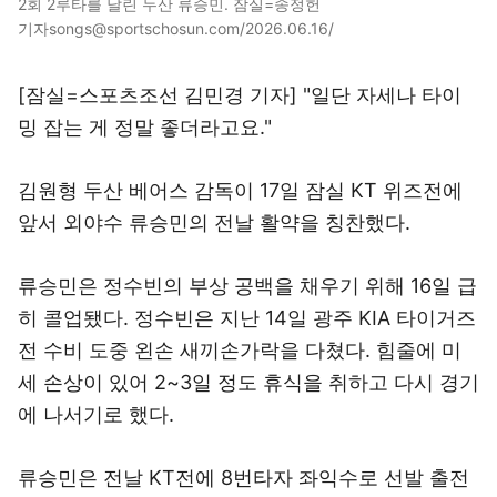
2회 2루타를 날린 두산 류승민. 잠실=송정헌
기자songs@sportschosun.com/2026.06.16/
[잠실=스포츠조선 김민경 기자] "일단 자세나 타이
밍 잡는 게 정말 좋더라고요."
김원형 두산 베어스 감독이 17일 잠실 KT 위즈전에
앞서 외야수 류승민의 전날 활약을 칭찬했다.
류승민은 정수빈의 부상 공백을 채우기 위해 16일 급
히 콜업됐다. 정수빈은 지난 14일 광주 KIA 타이거즈
전 수비 도중 왼손 새끼손가락을 다쳤다. 힘줄에 미
세 손상이 있어 2~3일 정도 휴식을 취하고 다시 경기
에 나서기로 했다.
류승민은 전날 KT전에 8번타자 좌익수로 선발 출전