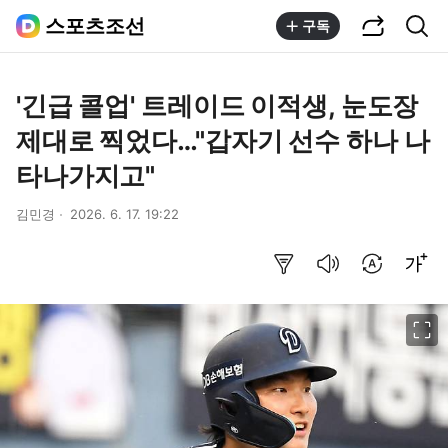
공유하기
통합검색
스포츠조선
구독
'긴급 콜업' 트레이드 이적생, 눈도장
제대로 찍었다…"갑자기 선수 하나 나
타나가지고"
김민경
2026. 6. 17. 19:22
요약보기
음성으로 듣기
번역 설정
글씨크기 조절하기
이미지 크게 보기