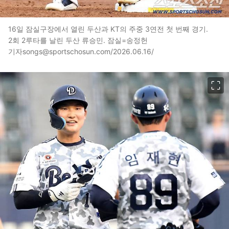
16일 잠실구장에서 열린 두산과 KT의 주중 3연전 첫 번째 경기.
2회 2루타를 날린 두산 류승민. 잠실=송정헌
기자songs@sportschosun.com/2026.06.16/
이미지 크게 보기