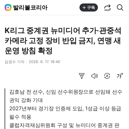
공유하기
통합검색
발리볼코리아
구독
K리그 중계권 뉴미디어 추가·관중석
카메라 고정 장비 반입 금지, 연맹 새
운영 방침 확정
김경수 기자
2026. 6. 17. 18:40
요약보기
음성으로 듣기
번역 설정
글씨크기 조절하기
김호남 전 선수, 신임 선수위원장으로 선임돼 선수
권익 강화 기대
2027년부터 경기장 인증제 도입, 1성급 이상 등급
필수 적용
클럽자격재심위원회 구성 및 뉴미디어 중계권 판