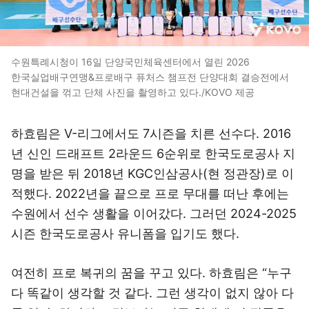
수원특례시청이 16일 단양국민체육센터에서 열린 2026
한국실업배구연맹&프로배구 퓨처스 챔프전 단양대회 결승전에서
현대건설을 꺾고 단체 사진을 촬영하고 있다./KOVO 제공
하효림은 V-리그에서도 7시즌을 치른 선수다. 2016
년 신인 드래프트 2라운드 6순위로 한국도로공사 지
명을 받은 뒤 2018년 KGC인삼공사(현 정관장)로 이
적했다. 2022년을 끝으로 프로 무대를 떠난 후에는
수원에서 선수 생활을 이어갔다. 그러던 2024-2025
시즌 한국도로공사 유니폼을 입기도 했다.
여전히 프로 복귀의 꿈을 꾸고 있다. 하효림은 “누구
다 똑같이 생각할 것 같다. 그런 생각이 없지 않아 다