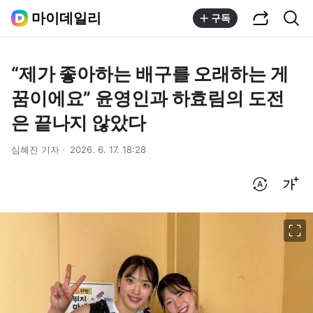
공유하기
통합검색
마이데일리
구독
“제가 좋아하는 배구를 오래하는 게
꿈이에요” 윤영인과 하효림의 도전
은 끝나지 않았다
심혜진 기자
2026. 6. 17. 18:28
번역 설정
글씨크기 조절하기
이미지 크게 보기