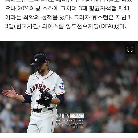
으나 20⅓이닝 소화에 그치며 3패 평균자책점 8.41
이라는 최악의 성적을 냈다. 그러자 휴스턴은 지난 1
3일(한국시간) 와이스를 양도선수지명(DFA)했다.
이미지 크게 보기