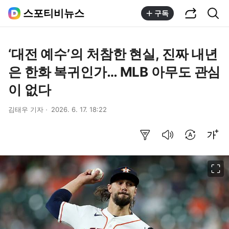
공유하기
통합검색
스포티비뉴스
구독
‘대전 예수’의 처참한 현실, 진짜 내년
은 한화 복귀인가… MLB 아무도 관심
이 없다
김태우 기자
2026. 6. 17. 18:22
요약보기
음성으로 듣기
번역 설정
글씨크기 조절하기
이미지 크게 보기