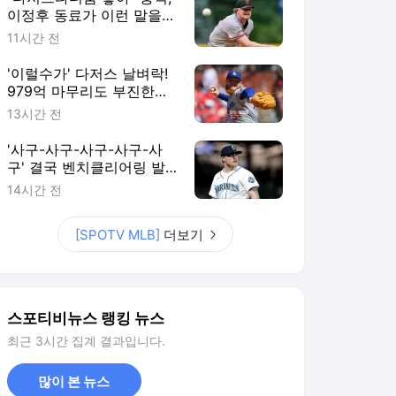
이정후 동료가 이런 말을…
에이스가 최대 라이벌로 이
11시간 전
적? SF 팬 불안감 커진다
'이럴수가' 다저스 날벼락!
979억 마무리도 부진한데,
14홀드 필승조 수술 위기
13시간 전
"받으면 시즌 아웃"
'사구-사구-사구-사구-사
구' 결국 벤치클리어링 발
발! 155km 빈볼 던진 투수,
14시간 전
3G 출장정지+벌금형 징계
[SPOTV MLB]
더보기
스포티비뉴스 랭킹 뉴스
최근 3시간 집계 결과입니다.
많이 본 뉴스