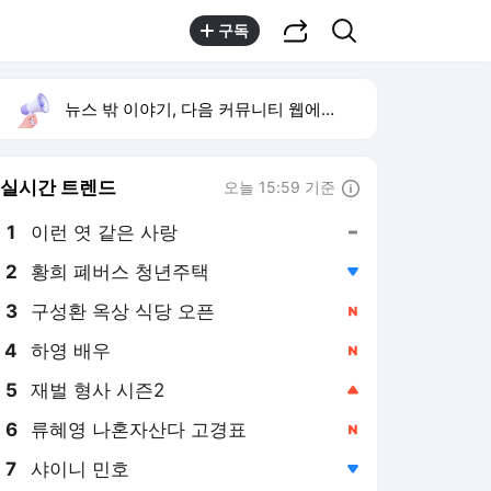
공유하기
검색
구독
뉴스 밖 이야기, 다음 커뮤니티 웹에서 보기
실시간 트렌드
오늘 15:59 기준
툴팁보기
1
이런 엿 같은 사랑
,유지
2
황희 폐버스 청년주택
,하락
3
구성환 옥상 식당 오픈
,신규
4
하영 배우
,신규
5
재벌 형사 시즌2
,상승
6
류혜영 나혼자산다 고경표
,신규
7
샤이니 민호
,하락