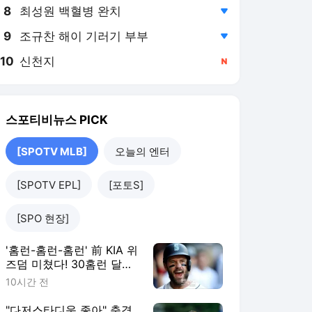
8
최성원 백혈병 완치
,하락
9
조규찬 해이 기러기 부부
,하락
10
신천지
,신규
스포티비뉴스
PICK
[SPOTV MLB]
오늘의 엔터
[SPOTV EPL]
[포토S]
[SPO 현장]
'홈런-홈런-홈런' 前 KIA 위
즈덤 미쳤다! 30홈런 달
성…'이래도 콜업 안해?'
10시간 전
ML 향한 무력시위
"다저스타디움 좋아" 충격,