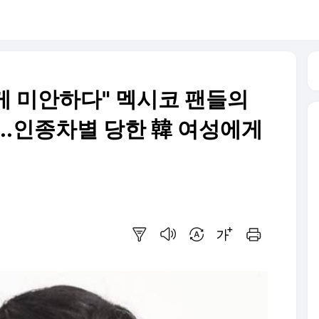
게 미안하다" 멕시코 팬들의
...인종차별 당한 韓 여성에게
요약보기
음성으로 듣기
번역 설정
글씨크기 조절하기
인쇄하기