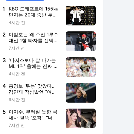
1
KBO 드래프트에 155㎞
던지는 20대 중반 투수
등장한다고? “도대체 무
4시간 전
슨 문제였을까” 관심
2
이범호는 왜 주전 1루수
대신 1할 타자를 선택했
나… 복잡한 그림 있으
7시간 전
니까, 2억 대박 터질까
3
'다저스보다 잘 나가는
ML 1위' 올해는 진짜 우
승? 벌써 159km 트레이
4시간 전
드 야심작 대성공 예감
4
홍명보 ‘무능’ 맞았다…
김민재 작심발언 “여러
가지 전술 패턴 있는 감
9시간 전
독이 왔으면 좋겠다”
5
이미주, 부러질 듯한 극
세사 팔뚝 '포착'…"너무
뺀거 아니야" 팬들 걱정
7시간 전