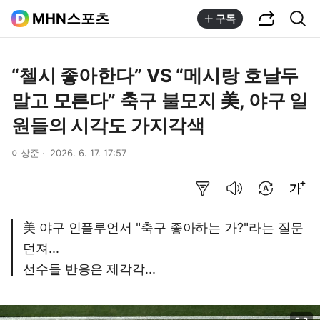
공유하기
통합검색
MHN스포츠
구독
“첼시 좋아한다” VS “메시랑 호날두
말고 모른다” 축구 불모지 美, 야구 일
원들의 시각도 가지각색
이상준
2026. 6. 17. 17:57
요약보기
음성으로 듣기
번역 설정
글씨크기 조절하기
美 야구 인플루언서 "축구 좋아하는 가?"라는 질문
던져...
선수들 반응은 제각각...
이미지 크게 보기