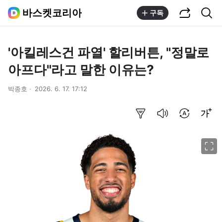
공유하기
통합검색
바스켓코리아
구독
'아킬레스건 파열' 할리버튼, "정말로
아프다"라고 말한 이유는?
박종호
2026. 6. 17. 17:12
요약보기
음성으로 듣기
번역 설정
글씨크기 조절하기
이미지 크게 보기