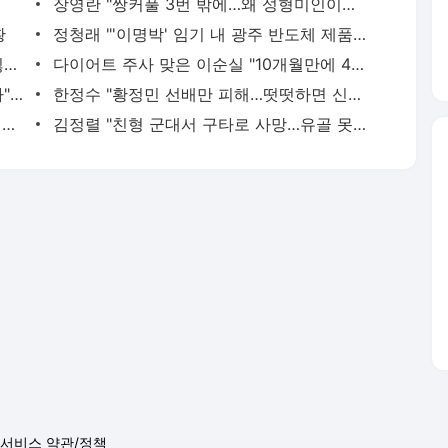
장영란 "쌍커풀 3번 밖에…왜 성형미인이라고 하냐"
황
정청래 "'이명박' 임기 내 광주 반도체 제품 출시" 말실수…"대통령 이름 잘못 불러 죄송"
유혜정, 자궁적출 수술 고백 "여성성을 잃는 것이…"
다이어트 주사 맞은 이순실 "10개월만에 45㎏ 감량"
제니, 동거 여부 물음에 "여기까지만 하자" 웃음
한정수 "황정민 선배만 피해…떳떳하면 신분 공개하라"
손떨림 건강이상설 한승연…"목디스크 심해 치료 중"
김정렬 "친형 군대서 구타로 사망…유골 못 찾아"
서비스 약관/정책