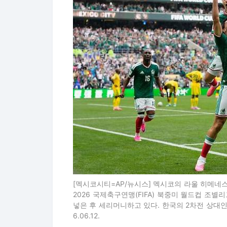
[멕시코시티=AP/뉴시스] 멕시코의 라울 히메네
2026 국제축구연맹(FIFA) 북중미 월드컵 조별
넣은 후 세리머니하고 있다. 한국의 2차전 상대인 
6.06.12.