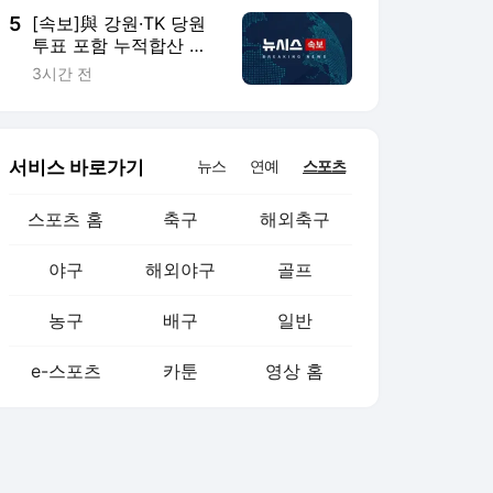
5
[속보]與 강원·TK 당원
투표 포함 누적합산 김
민석 46.01%로 승리…
3시간 전
정청래 44.53%
서비스 바로가기
뉴스
연예
스포츠
스포츠 홈
축구
해외축구
야구
해외야구
골프
농구
배구
일반
e-스포츠
카툰
영상 홈