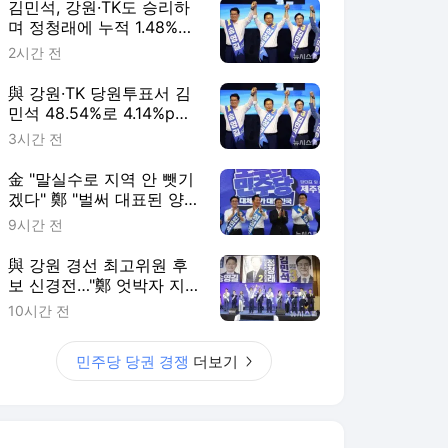
김민석, 강원·TK도 승리하
며 정청래에 누적 1.48%p
앞서…격차 벌리며 우세 점
2시간 전
해(종합)
與 강원·TK 당원투표서 김
민석 48.54%로 4.14%p차
승리…정청래 44.40%
3시간 전
金 "말실수로 지역 안 뺏기
겠다" 鄭 "벌써 대표된 양
당직 나눠줘"
9시간 전
與 강원 경선 최고위원 후
보 신경전…"鄭 엇박자 지
도부" "금도 지켜야"
10시간 전
민주당 당권 경쟁
더보기