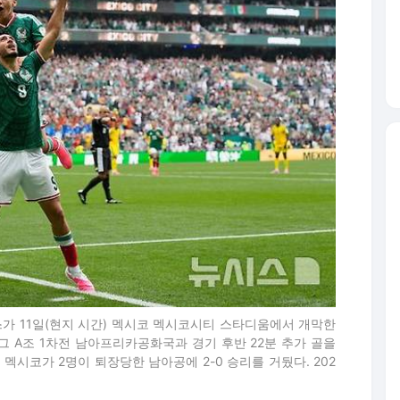
스가 11일(현지 시간) 멕시코 멕시코시티 스타디움에서 개막한
리그 A조 1차전 남아프리카공화국과 경기 후반 22분 추가 골을
멕시코가 2명이 퇴장당한 남아공에 2-0 승리를 거뒀다. 202