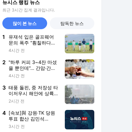
뉴시스 랭킹 뉴스
최근 3시간 집계 결과입니다.
많이 본 뉴스
탐독한 뉴스
1
유재석 입은 골프웨어
문의 폭주 "훤칠하다고
하더라"
4시간 전
2
"하루 커피 3~4잔 마셨
을 뿐인데"… 간암·간경
변 위험 뚝
4시간 전
3
태풍 돌핀, 중 저장성 타
이저우시 해안에 상륙
(1보)
2시간 전
4
[속보]與 강원·TK 당원
투표 합산 김민석
48.54%로 승리…정청래
3시간 전
44.40%