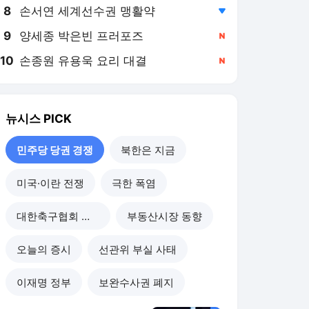
8
손서연 세계선수권 맹활약
,하락
9
양세종 박은빈 프러포즈
,신규
10
손종원 유용욱 요리 대결
,신규
뉴시스
PICK
민주당 당권 경쟁
북한은 지금
미국·이란 전쟁
극한 폭염
대한축구협회 개혁
부동산시장 동향
오늘의 증시
선관위 부실 사태
이재명 정부
보완수사권 폐지