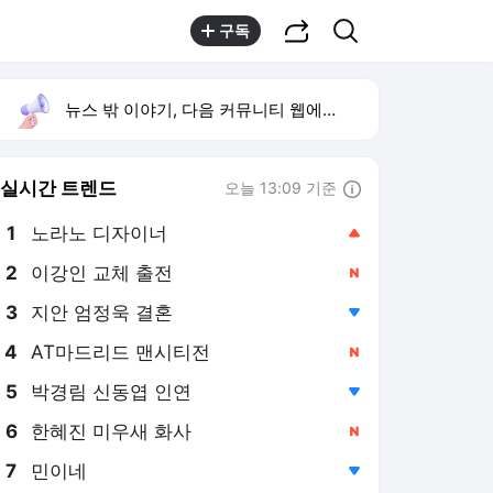
공유하기
검색
구독
뉴스 밖 이야기, 다음 커뮤니티 웹에서 보기
실시간 트렌드
오늘 13:09 기준
툴팁보기
1
노라노 디자이너
,상승
2
이강인 교체 출전
,신규
4
AT마드리드 맨시티전
,신규
5
박경림 신동엽 인연
,하락
6
한혜진 미우새 화사
,신규
7
민이네
,하락