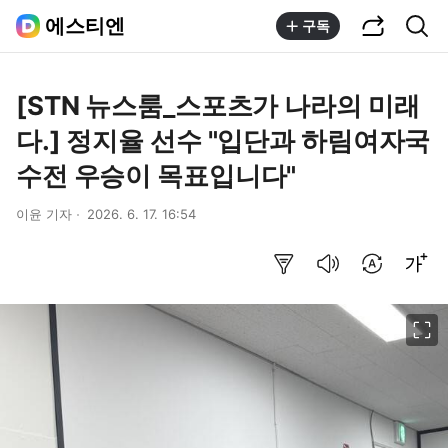
공유하기
통합검색
에스티엔
구독
[STN 뉴스룸_스포츠가 나라의 미래
다.] 정지율 선수 "입단과 하림여자국
수전 우승이 목표입니다"
이윤 기자
2026. 6. 17. 16:54
요약보기
음성으로 듣기
번역 설정
글씨크기 조절하기
이미지 크게 보기