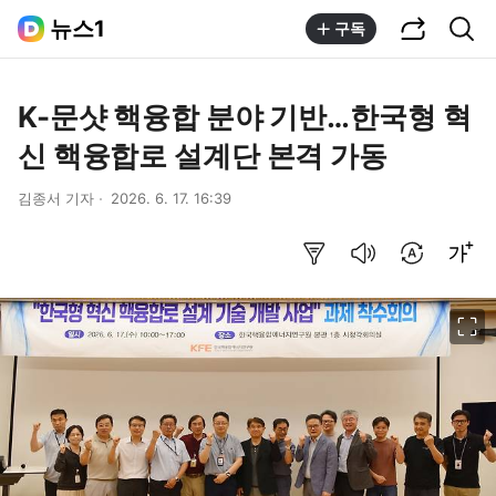
공유하기
통합검색
뉴스1
구독
K-문샷 핵융합 분야 기반…한국형 혁
신 핵융합로 설계단 본격 가동
김종서 기자
2026. 6. 17. 16:39
요약보기
음성으로 듣기
번역 설정
글씨크기 조절하기
이미지 크게 보기