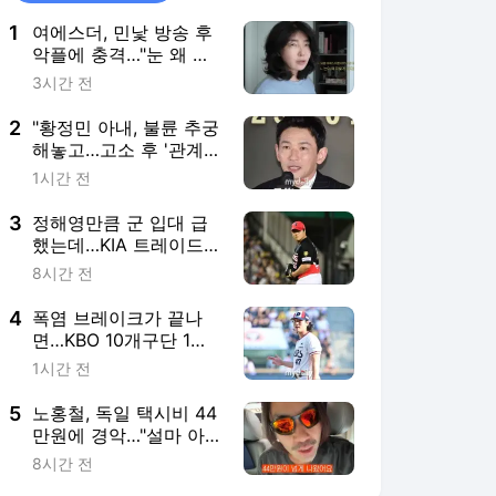
1
여에스더, 민낯 방송 후
악플에 충격…"눈 왜 저
렇게 처졌냐, 피부과 안
3시간 전
다니냐"
2
"황정민 아내, 불륜 추궁
해놓고…고소 후 '관계
없다' 난리" A씨 추가 주
1시간 전
장 [MD이슈]
3
정해영만큼 군 입대 급
했는데…KIA 트레이드
은근한 성공작, 이 선수
8시간 전
도 잠시 떠난다, 없으면
그리울 거야
4
폭염 브레이크가 끝나
면…KBO 10개구단 1선
발 총출동? 그러면 ‘제3
1시간 전
의 개막전’이라고 불러
야 하나
5
노홍철, 독일 택시비 44
만원에 경악…"설마 아
니겠지" 현실 부정 [마데
8시간 전
핫리뷰]