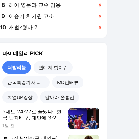
8
해이 영문과 교수 임용
,신규
9
이승기 차가원 고소
,신규
10
재벌x형사 2
,신규
마이데일리
PICK
더발리볼
연예계 핫이슈
단독특종기사 모음
MD인터뷰
치얼UP영상
날아라 손흥민
5세트 24-22로 끝냈다...한
국 남자배구, 대만에 3-2
진땀승...조별리그 2연승
1일 전
‘브라질 남자배구 레전드’