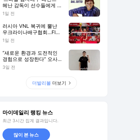
헤난 감독이 선수들에게 말
한다, “결승전에선 그 순간
1일 전
을 즐기세요”
러시아 VNL 복귀에 뿔난
우크라이나배구협회…FIVB
"2027 한시적 참가팀 확
1일 전
대"
“새로운 환경과 도전적인
경험으로 성장한다” 오사카
&상하이 사령탑이 꼽은 한
3일 전
중일 여자배구 교류의 성과
더발리볼
더보기
마이데일리 랭킹 뉴스
최근 3시간 집계 결과입니다.
많이 본 뉴스