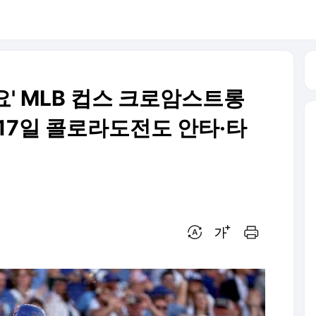
' MLB 컵스 크로암스트롱
17일 콜로라도전도 안타·타
번역 설정
글씨크기 조절하기
인쇄하기