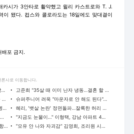
카시가 3안타로 활약했고 윌리 카스트로와 T. J.
역이 됐다. 컵스와 콜로라도는 18일에도 맞대결이
 재배포 금지.
언론사로 이동합니다.
김진경 "남편 김승규 월드컵 선방쇼, 사람들은 분유 버프라고…"
고준희 "35살 때 이미 난자 냉동…결혼 할 남자도 있었다"
'입국 포기' 유승준, 韓 월드컵 응원 "누가 뭐래도 대한민국"
슈퍼주니어 려욱 "마운자로 안 해도 된다"…두 달 만에 10kg 감량한 비결
'86세' 전원주, 고관절 수술 4개월 만에 병원行…"오른쪽 다리 욱신욱신" [마데핫리뷰]
혜리, '뱃살 논란' 정면돌파…잘록한 허리 라인 그대로 [MD★스타]
'한양대 공대→삼성전자 퇴사' 29살 이승준, "버스기사 초봉 5천만원" 행복
"지금도 눈물이…" 이형택, 강남 아파트 4채 값 날린 '사기 잔혹사' [동치미]
'강혜정♥' 타블로 "16세 하루, 사춘기 반항 거의 없어…정말 복 받았다"
"모유 안 나와 자괴감" 김영희, 조리원 시절 '젖동냥' 고민 [말자쇼]