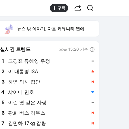
공유하기
검색
구독
뉴스 밖 이야기, 다음 커뮤니티 웹에서 보기
실시간 트렌드
오늘 15:20 기준
툴팁보기
1
고경표 류혜영 우정
,유지
2
이 대통령 ISA
,상승
3
하영 의사 집안
,신규
4
샤이니 민호
,하락
5
이런 엿 같은 사랑
,유지
6
황희 버스 하우스
,신규
7
김민하 17kg 감량
,신규