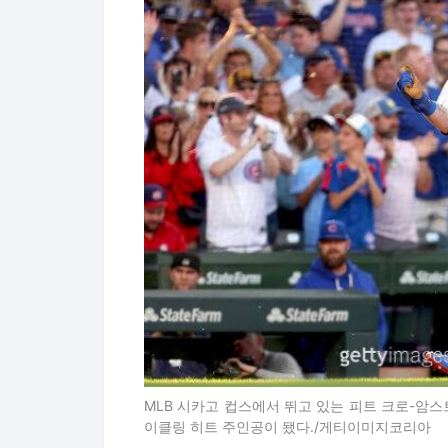
MLB 시카고 컵스에서 뛰고 있는 피트 크로-암스
이클링 히트 주인공이 됐다./게티이미지코리아