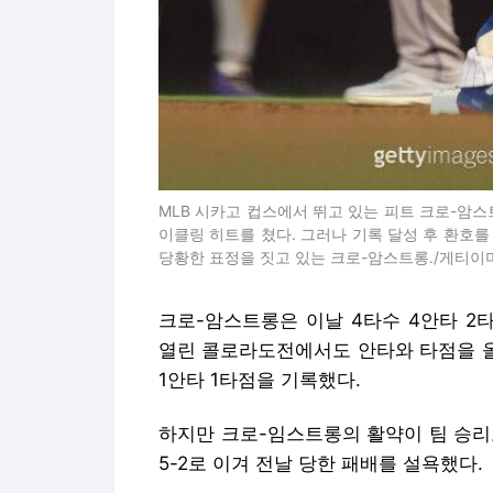
MLB 시카고 컵스에서 뛰고 있는 피트 크로-암스
이클링 히트를 쳤다. 그러나 기록 달성 후 환호를
당황한 표정을 짓고 있는 크로-암스트롱./게티
크로-암스트롱은 이날 4타수 4안타 2
열린 콜로라도전에서도 안타와 타점을 올
1안타 1타점을 기록했다.
하지만 크로-임스트롱의 활약이 팀 승리
5-2로 이겨 전날 당한 패배를 설욕했다.