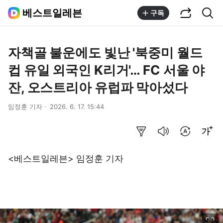
공유하기
통합검색
베스트일레븐
구독
자책골 불운에도 빛난 '북중미 월드
컵 유일 외국인 K리거'… FC 서울 야
잔, 오스트리아 유럽파 막아섰다
임정훈 기자
2026. 6. 17. 15:44
요약보기
음성으로 듣기
번역 설정
글씨크기 조절하기
<베스트일레븐> 임정훈 기자
이미지 크게 보기