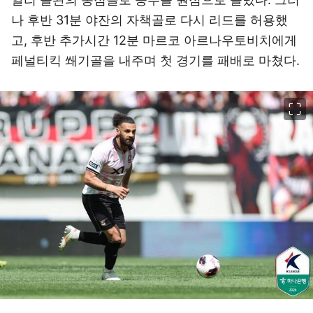
나 후반 31분 야잔의 자책골로 다시 리드를 허용했
고, 후반 추가시간 12분 마르코 아르나우토비치에게
페널티킥 쐐기골을 내주며 첫 경기를 패배로 마쳤다.
이미지 크게 보기