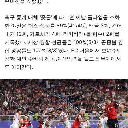
수비진을 지탱했다.
축구 통계 매체 '풋몹'에 따르면 이날 풀타임을 소화
한 야잔은 패스 성공률 89%(40/45), 태클 3회, 걷어
내기 12회, 가로채기 4회, 리커버리(볼 회수) 2회를
기록했다. 지상 경합 성공률은 100%(3/3), 공중볼 경
합 성공률도 100%(3/3)였다. FC 서울에서 보여주던
강한 대인 수비와 제공권 장악력을 월드컵 무대에서
도 이어갔다.
이미지 크게 보기