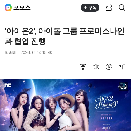
공유하기
통합검색
포모스
구독
'아이온2', 아이돌 그룹 프로미스나인
과 협업 진행
최종배
2026. 6. 17. 15:40
요약보기
음성으로 듣기
번역 설정
글씨크기 조절하기
이미지 크게 보기