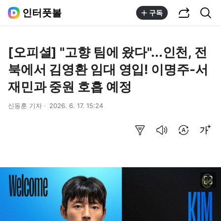
공유하기
통합검색
인터풋볼
구독
[오피셜] "고향 팀에 왔다"...인천, 전
북에서 김영환 임대 영입! 이명주-서
재민과 중원 호흡 예정
신동훈 기자
2026. 6. 17. 15:24
요약보기
음성으로 듣기
번역 설정
글씨크기 조절하기
이미지 크게 보기