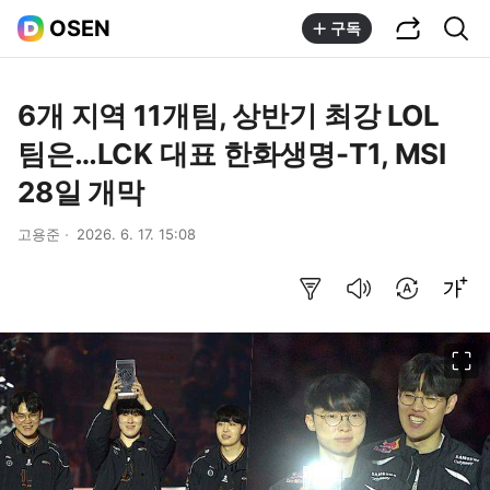
공유하기
통합검색
OSEN
구독
6개 지역 11개팀, 상반기 최강 LOL
팀은…LCK 대표 한화생명-T1, MSI
28일 개막
고용준
2026. 6. 17. 15:08
요약보기
음성으로 듣기
번역 설정
글씨크기 조절하기
이미지 크게 보기