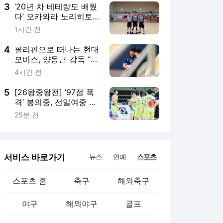
3
‘20년 차 베테랑도 배웠
다’ 오카와라 노리히토
심판…“진심으로 조언해
1시간 전
주는 게 느껴졌다”
4
필리핀으로 떠나는 현대
모비스, 양동근 감독 “외
국선수 조합 점검하겠
4시간 전
다”
5
[26왕중왕전] ‘97점 폭
격’ 봉의중, 선일여중 완
파…온양여중·마산여중
25분 전
등도 첫 승(여중부 종합)
서비스 바로가기
뉴스
연예
스포츠
스포츠 홈
축구
해외축구
야구
해외야구
골프