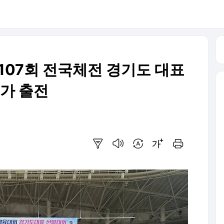
107회 전국체전 경기도 대표
대가 출전
요약보기
음성으로 듣기
번역 설정
글씨크기 조절하기
인쇄하기