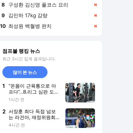
8
구성환 김신영 풀코스 요리
,신규
9
김민하 17kg 감량
,신규
10
최성원 백혈병 완치
,신규
점프볼 랭킹 뉴스
최근 3시간 집계 결과입니다.
많이 본 뉴스
1
“온몸이 근육통으로 아
프다”…B.리그 심판 도요
다 고헤이가 경험한
1시간 전
KBL의 오프시즌
2
서장훈 최다 득점 넘보
는 라건아, 재정위원회
에서 등록 여부 결정
4시간 전