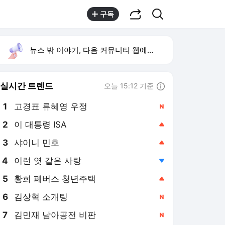
공유하기
검색
구독
뉴스 밖 이야기, 다음 커뮤니티 웹에서 보기
실시간 트렌드
오늘 15:12 기준
툴팁보기
1
고경표 류혜영 우정
,신규
2
이 대통령 ISA
,상승
3
샤이니 민호
,상승
4
이런 엿 같은 사랑
,하락
5
황희 폐버스 청년주택
,상승
6
김상혁 소개팅
,신규
7
김민재 남아공전 비판
,신규