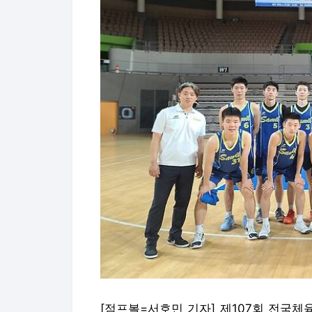
[점프볼=서호민 기자] 제107회 전국