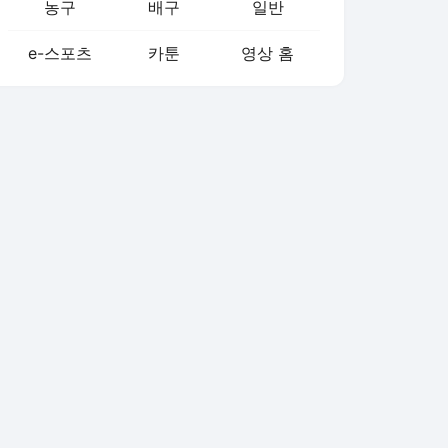
농구
배구
일반
e-스포츠
카툰
영상 홈