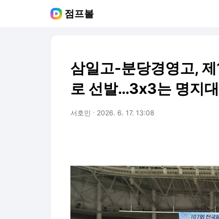
점프볼
삼일고-분당경영고, 제
로 선발…3x3는 명지
서호민
2026. 6. 17. 13:08