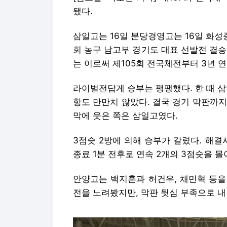
됐다.
삼일고는 16일 분당경영고는 16일 화
회 농구 남고부 경기도 대표 선발전 결승
는 이로써 제105회 전국체전부터 3년 
라이벌전답게 승부는 팽팽했다. 한 때 삼
항도 만만치 않았다. 결국 경기 막판까지
막에 웃은 쪽은 삼일고였다.
3점슛 2방에 의해 승부가 갈렸다. 해결사
종료 1분 전후로 연속 2개의 3점슛을 
안양고는 백지훈과 허건우, 채민혁 등을
전을 노려봤지만, 막판 뒷심 부족으로 내