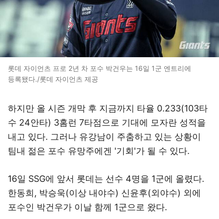
롯데 자이언츠 프로 2년 차 포수 박건우는 16일 1군 엔트리에
등록됐다./롯데 자이언츠 제공
하지만 올 시즌 개막 후 지금까지 타율 0.233(103타
수 24안타) 3홈런 7타점으로 기대에 모자란 성적을
내고 있다. 그러나 유강남이 주춤하고 있는 상황이
팀내 젊은 포수 유망주에겐 '기회'가 될 수 있다.
16일 SSG에 앞서 롯데는 선수 4명을 1군에 올렸다.
한동희, 박승욱(이상 내야수) 신윤후(외야수) 외에
포수인 박건우가 이날 함께 1군으로 왔다.