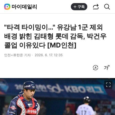
공유하기
통합검색
마이데일리
구독
"타격 타이밍이…" 유강남 1군 제외
배경 밝힌 김태형 롯데 감독, 박건우
콜업 이유있다 [MD인천]
인천=류한준 기자
2026. 6. 17. 12:35
번역 설정
글씨크기 조절하기
이미지 크게 보기