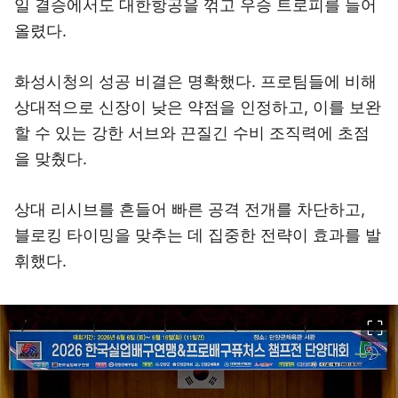
일 결승에서도 대한항공을 꺾고 우승 트로피를 들어
올렸다.
화성시청의 성공 비결은 명확했다. 프로팀들에 비해
상대적으로 신장이 낮은 약점을 인정하고, 이를 보완
할 수 있는 강한 서브와 끈질긴 수비 조직력에 초점
을 맞췄다.
상대 리시브를 흔들어 빠른 공격 전개를 차단하고,
블로킹 타이밍을 맞추는 데 집중한 전략이 효과를 발
휘했다.
이미지 크게 보기