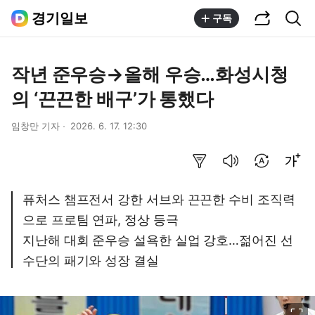
공유하기
통합검색
경기일보
구독
작년 준우승→올해 우승…화성시청
의 ‘끈끈한 배구’가 통했다
임창만 기자
2026. 6. 17. 12:30
요약보기
음성으로 듣기
번역 설정
글씨크기 조절하기
퓨처스 챔프전서 강한 서브와 끈끈한 수비 조직력
으로 프로팀 연파, 정상 등극
지난해 대회 준우승 설욕한 실업 강호…젊어진 선
수단의 패기와 성장 결실
이미지 크게 보기