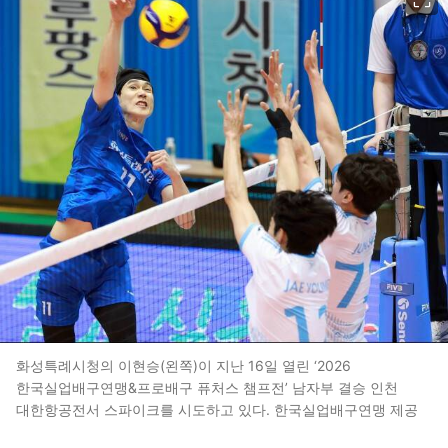
화성특례시청의 이현승(왼쪽)이 지난 16일 열린 ‘2026
한국실업배구연맹&프로배구 퓨처스 챔프전’ 남자부 결승 인천
대한항공전서 스파이크를 시도하고 있다. 한국실업배구연맹 제공