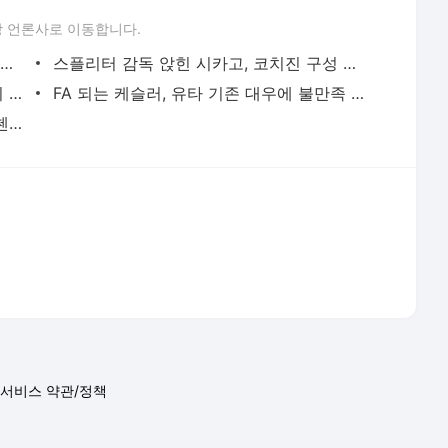
 언론사로 이동합니다.
홈그렌을 옹호한 프레스티 오클라호마시티 단장, ＂그는 동기부여가 된 선수다＂
스플리터 감독 앉힌 시카고, 코치진 구성 예고
빅맨 절실했던 박정은 BNK 감독, “리카의 가세, 공격 옵션이 다변화될 것”
FA 되는 케슬러, 유타 기존 대우에 불만족 피력
′동료들은 우승했는데...′ 재활 중인 디비첸조, 그의 은사가 남긴 말은?
서비스 약관/정책
 글쓴이에 있으며, Daum의 입장과 다를 수 있습니다.