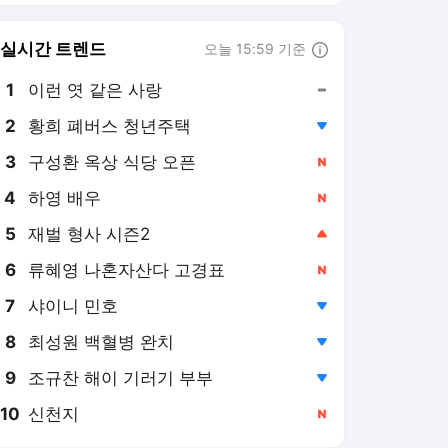
8
최성원 백혈병 완치
,하락
9
조규찬 해이 기러기 부부
,하락
10
신천지
,신규
바스켓코리아 랭킹 뉴스
최근 3시간 집계 결과입니다.
많이 본 뉴스
1
'타운스 vs 엠비드, 동부
최고의 빅맨을 뽑는다'
단장들의 냉정한 평가
6시간 전
는?
2
르브론을 영입한 필라델
피아, 숨은 공신은 맥시?
8시간 전