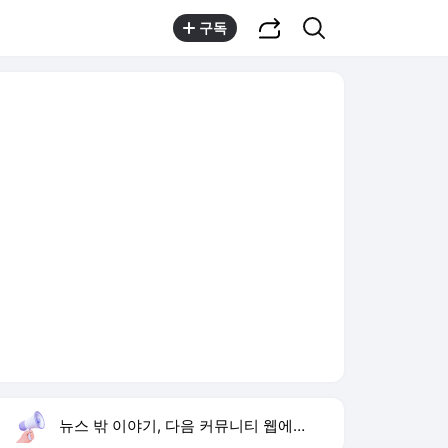
공유하기
검색
구독
뉴스 밖 이야기, 다음 커뮤니티 웹에서 보기
실시간 트렌드
오늘 15:59 기준
툴팁보기
1
이런 엿 같은 사랑
,유지
3
구성환 옥상 식당 오픈
,신규
4
하영 배우
,신규
5
재벌 형사 시즌2
,상승
6
류혜영 나혼자산다 고경표
,신규
7
샤이니 민호
,하락