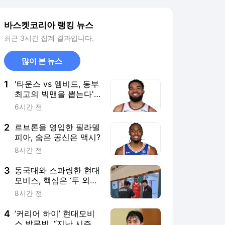
3
동국대와 스파링한 현대
모비스, 핵심은 ‘두 외국
선수의 경기력’
8시간 전
4
‘커리어 하이’ 현대모비
스 박무빈, “지난 시즌은
너무 분했다”라고 한 이
9시간 전
유는?
5
현대모비스 최강민이 정
한 과제, ‘수비 토킹’과
‘무빙 슛’
6시간 전
서비스 바로가기
뉴스
연예
스포츠
스포츠 홈
축구
해외축구
야구
해외야구
골프