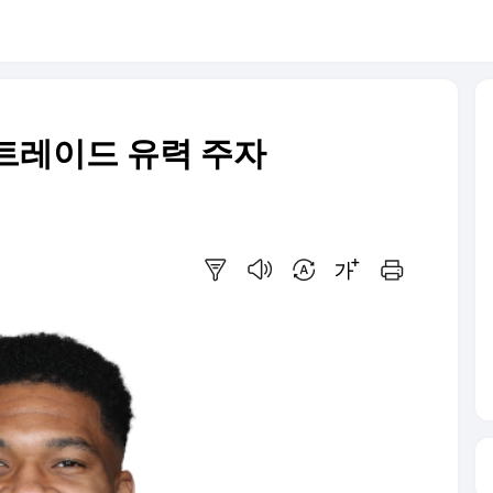
트레이드 유력 주자
요약보기
음성으로 듣기
번역 설정
글씨크기 조절하기
인쇄하기