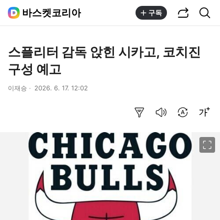
공유하기
통합검색
바스켓코리아
구독
스플리터 감독 앉힌 시카고, 코치진
구성 예고
이재승
2026. 6. 17. 12:02
요약보기
음성으로 듣기
번역 설정
글씨크기 조절하기
이미지 크게 보기