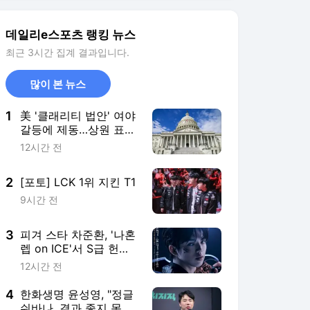
2
[포토] LCK 1위 지킨 T1
9시간 전
3
피겨 스타 차준환, '나혼
렙 on ICE'서 S급 헌터
성진우로 변신
12시간 전
4
한화생명 윤성영, "정글
쉬바나, 결과 좋지 못해
할 말 없어"
19시간 전
5
[포토] 라이즈 7승 그룹
합류한 키움 DRX
10시간 전
서비스 바로가기
뉴스
연예
스포츠
스포츠 홈
축구
해외축구