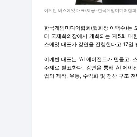
이케빈 버스에잇 대표(제공=한국게임미디어협회)
한국게임미디어협회(협회장 이택수)는 오
터 국제회의장에서 개최되는 ‘제5회 대
스에잇 대표가 강연을 진행한다고 17일 
이케빈 대표는 'AI 에이전트가 만들고,
주제로 발표한다. 강연을 통해 AI 에
업의 제작, 유통, 수익화 및 정산 구조 