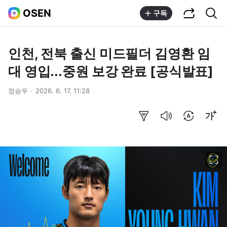
공유하기
통합검색
OSEN
구독
인천, 전북 출신 미드필더 김영환 임
대 영입...중원 보강 완료 [공식발표]
정승우
2026. 6. 17. 11:28
요약보기
음성으로 듣기
번역 설정
글씨크기 조절하기
이미지 크게 보기