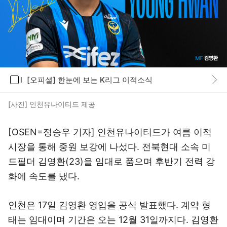
갤러리
[오피셜] 한눈에 보는 K리그 이적소식
바로가기
[사진] 인천유나이티드 제공
[OSEN=정승우 기자] 인천유나이티드가 여름 이적
시장을 통해 중원 보강에 나섰다. 전북현대 소속 미
드필더 김영환(23)을 임대로 품으며 후반기 전력 강
화에 속도를 냈다.
인천은 17일 김영환 영입을 공식 발표했다. 계약 형
태는 임대이며 기간은 오는 12월 31일까지다. 김영환