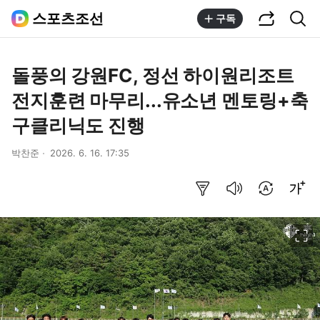
공유하기
통합검색
스포츠조선
구독
돌풍의 강원FC, 정선 하이원리조트
전지훈련 마무리...유소년 멘토링+축
구클리닉도 진행
박찬준
2026. 6. 16. 17:35
요약보기
음성으로 듣기
번역 설정
글씨크기 조절하기
이미지 크게 보기