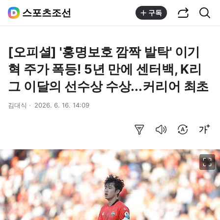
공유하기
통합검색
스포츠조선
구독
[오피셜] '홍명보호 깜짝 발탁' 이기
혁 주가 폭등! 5년 만에 센터백, K리
그 이달의 선수상 수상...커리어 최초
김대식
2026. 6. 16. 14:09
요약보기
음성으로 듣기
번역 설정
글씨크기 조절하기
이미지 크게 보기