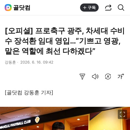
공유하기
통합검색
골닷컴
구독
[오피셜] 프로축구 광주, 차세대 수비
수 장석환 임대 영입…“기쁘고 영광,
맡은 역할에 최선 다하겠다”
강동훈
2026. 6. 16. 09:42
요약보기
음성으로 듣기
번역 설정
글씨크기 조절하기
[골닷컴 강동훈 기자]
이미지 크게 보기