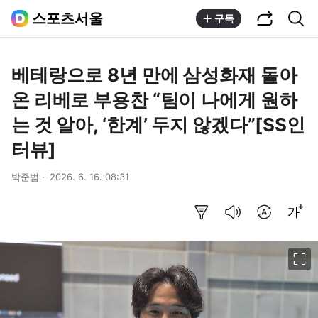
공유하기
통합검색
스포츠서울
구독
베테랑으로 8년 만에 삼성화재 돌아
온 리베로 부용찬 “팀이 나에게 원하
는 것 알아, ‘한계’ 두지 않겠다”[SS인
터뷰]
박준범
2026. 6. 16. 08:31
요약보기
음성으로 듣기
번역 설정
글씨크기 조절하기
이미지 크게 보기