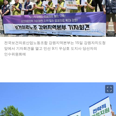
전국보건의료산업노동조합 강원지역본부는 15일 강원자치도청
앞에서 기자회견을 열고 민선 9기 우상호 도지사 당선자의
인수위원회에
이미지 크게 보기