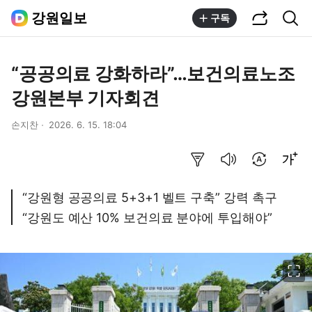
공유하기
통합검색
강원일보
구독
“공공의료 강화하라”…보건의료노조
강원본부 기자회견
손지찬
2026. 6. 15. 18:04
요약보기
음성으로 듣기
번역 설정
글씨크기 조절하기
“강원형 공공의료 5+3+1 벨트 구축” 강력 촉구
“강원도 예산 10% 보건의료 분야에 투입해야”
이미지 크게 보기