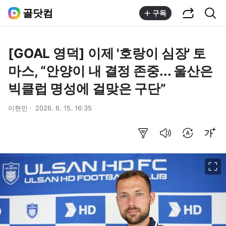
공유하기
통합검색
골닷컴
구독
[GOAL 영덕] 이제 '호랑이 심장' 토
마스, “안양이 내 결정 존중... 울산은
빅클럽 명성에 걸맞은 구단”
이현민
2026. 6. 15. 16:35
요약보기
음성으로 듣기
번역 설정
글씨크기 조절하기
이미지 크게 보기