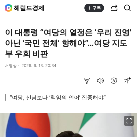
공유하기
통합검색
헤럴드경제
구독
이 대통령 “여당의 열정은 ‘우리 진영’
아닌 ‘국민 전체’ 향해야”…여당 지도
부 우회 비판
서영상
2026. 6. 13. 20:34
요약보기
음성으로 듣기
번역 설정
글씨크기 조절하기
“여당, 신념보다 ‘책임의 언어’ 집중해야”
이미지 크게 보기