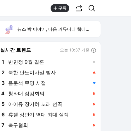
공유하기
검색
구독
뉴스 밖 이야기, 다음 커뮤니티 웹에서 보기
실시간 트렌드
오늘 10:37 기준
툴팁보기
1
반민정 9월 결혼
,유지
2
북한 탄도미사일 발사
,상승
3
음문석 무명 시절
,하락
4
청와대 점검회의
,신규
5
아이유 장기하 노래 선곡
,신규
6
휴젤 상반기 역대 최대 실적
,신규
7
축구협회
,신규