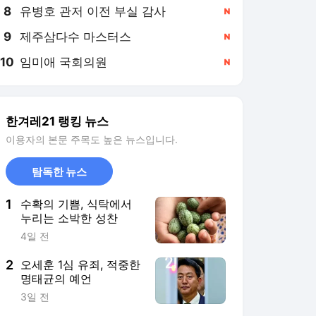
8
유병호 관저 이전 부실 감사
,신규
9
제주삼다수 마스터스
,신규
10
임미애 국회의원
,신규
한겨레21 랭킹 뉴스
이용자의 본문 주목도 높은 뉴스입니다.
탐독한 뉴스
1
수확의 기쁨, 식탁에서
누리는 소박한 성찬
4일 전
2
오세훈 1심 유죄, 적중한
명태균의 예언
3일 전