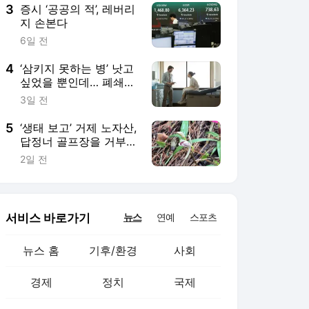
3
증시 ‘공공의 적’, 레버리
지 손본다
6일 전
4
‘삼키지 못하는 병’ 낫고
싶었을 뿐인데… 폐쇄병
동에 갇히다
3일 전
5
‘생태 보고’ 거제 노자산,
답정너 골프장을 거부한
다
2일 전
서비스 바로가기
뉴스
연예
스포츠
뉴스 홈
기후/환경
사회
경제
정치
국제