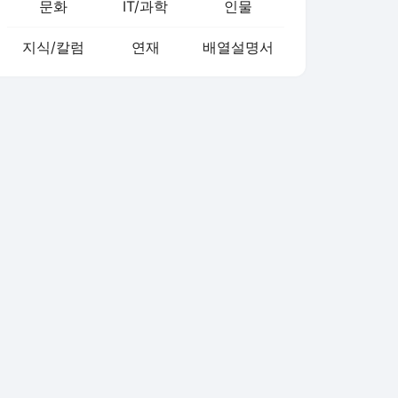
문화
IT/과학
인물
지식/칼럼
연재
배열설명서