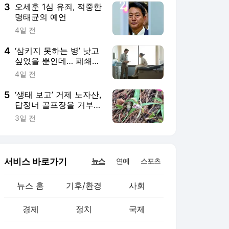
3
오세훈 1심 유죄, 적중한
명태균의 예언
4일 전
4
‘삼키지 못하는 병’ 낫고
싶었을 뿐인데… 폐쇄병
동에 갇히다
4일 전
5
‘생태 보고’ 거제 노자산,
답정너 골프장을 거부한
다
3일 전
서비스 바로가기
뉴스
연예
스포츠
뉴스 홈
기후/환경
사회
경제
정치
국제