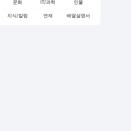
문화
IT/과학
인물
지식/칼럼
연재
배열설명서