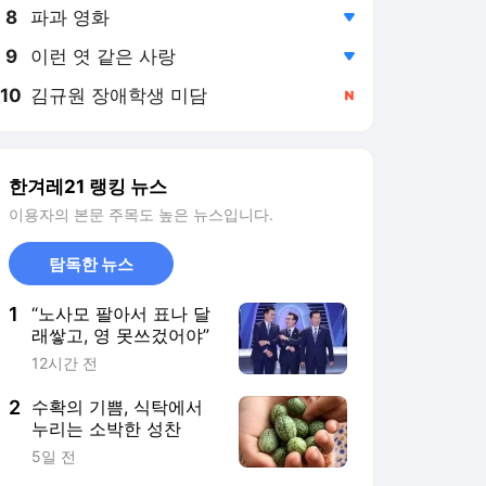
8
파과 영화
,하락
9
이런 엿 같은 사랑
,하락
10
김규원 장애학생 미담
,신규
한겨레21 랭킹 뉴스
이용자의 본문 주목도 높은 뉴스입니다.
탐독한 뉴스
1
“노사모 팔아서 표나 달
래쌓고, 영 못쓰겄어야”
12시간 전
2
수확의 기쁨, 식탁에서
누리는 소박한 성찬
5일 전