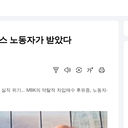
러스 노동자가 받았다
요약보기
음성으로 듣기
번역 설정
글씨크기 조절하기
인쇄하기
명 실직 위기… MBK의 약탈적 차입매수 후유증, 노동자·