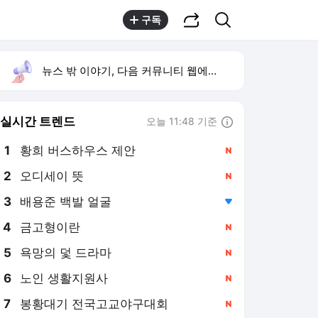
공유하기
검색
구독
뉴스 밖 이야기, 다음 커뮤니티 웹에서 보기
실시간 트렌드
오늘 11:48 기준
툴팁보기
1
황희 버스하우스 제안
,신규
2
오디세이 뜻
,신규
4
금고형이란
,신규
5
욕망의 덫 드라마
,신규
6
노인 생활지원사
,신규
7
봉황대기 전국고교야구대회
,신규