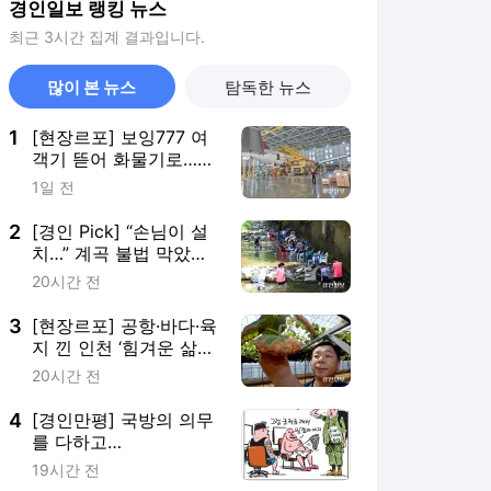
경인일보 랭킹 뉴스
최근 3시간 집계 결과입니다.
많이 본 뉴스
탐독한 뉴스
1
[현장르포] 보잉777 여
객기 뜯어 화물기로…
인천공항서 국내 첫 대
1일 전
형기 개조
2
[경인 Pick] “손님이 설
치…” 계곡 불법 막았더
니 꼼수 판친다
20시간 전
3
[현장르포] 공항·바다·육
지 낀 인천 ‘힘겨운 삶의
현장’
20시간 전
4
[경인만평] 국방의 의무
를 다하고…
19시간 전