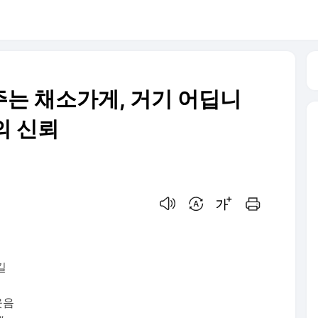
주는 채소가게, 거기 어딥니
의 신뢰
음성으로 듣기
번역 설정
글씨크기 조절하기
인쇄하기
길
웃음