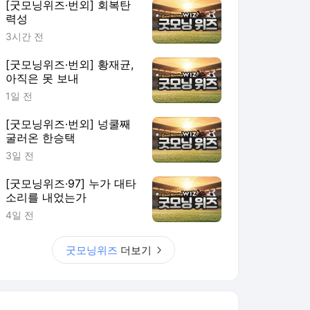
[굿모닝위즈·번외] 회복탄
력성
3시간 전
[굿모닝위즈·번외] 황재균,
아직은 못 보내
1일 전
[굿모닝위즈·번외] 넝쿨째
굴러온 한승택
3일 전
[굿모닝위즈·97] 누가 대타
소리를 내었는가
4일 전
굿모닝위즈
더보기