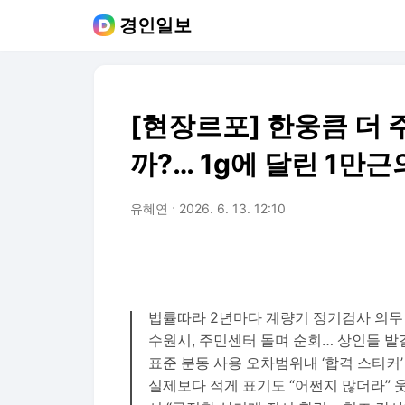
경인일보
[현장르포] 한웅큼 더 
까?… 1g에 달린 1만근
유혜연
2026. 6. 13. 12:10
법률따라 2년마다 계량기 정기검사 의무
수원시, 주민센터 돌며 순회… 상인들 발
표준 분동 사용 오차범위내 ‘합격 스티커’
실제보다 적게 표기도 “어쩐지 많더라” 