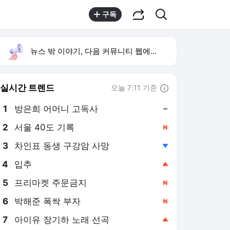
공유하기
검색
구독
뉴스 밖 이야기, 다음 커뮤니티 웹에서 보기
실시간 트렌드
오늘 7:11 기준
툴팁보기
1
방은희 어머니 고독사
,유지
2
서울 40도 기록
,신규
3
차인표 동생 구강암 사망
,하락
4
입추
,상승
5
프리마켓 주문금지
,신규
6
박해준 폭싹 부자
,신규
7
아이유 장기하 노래 선곡
,상승