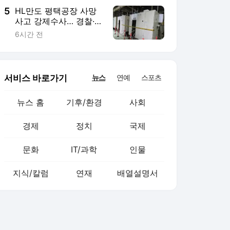
5
HL만도 평택공장 사망
사고 강제수사… 경찰·노
동부 합동 압수수색
6시간 전
서비스 바로가기
뉴스
연예
스포츠
뉴스 홈
기후/환경
사회
경제
정치
국제
문화
IT/과학
인물
지식/칼럼
연재
배열설명서