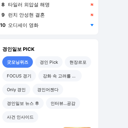
8
타일러 외압설 해명
,신규
9
런치 안성현 결혼
,신규
10
오디세이 영화
,하락
경인일보
PICK
굿모닝위즈
경인 Pick
현장르포
FOCUS 경기
강화 속 고려를 찾아서
Only 경인
경인어젠다
경인일보 뉴스 후
인터뷰…공감
사건 인사이드