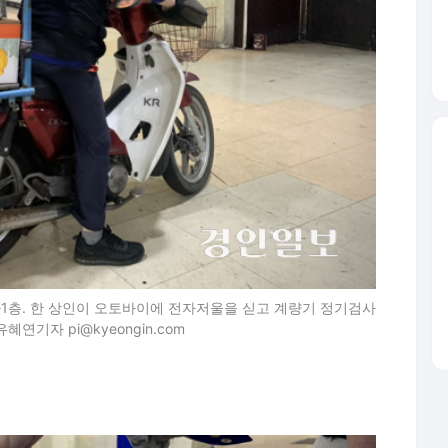
하1층. 한 상인이 오토바이에 전자저울을 싣고 계량기 정기검사
유혜연기자 pi@kyeongin.com