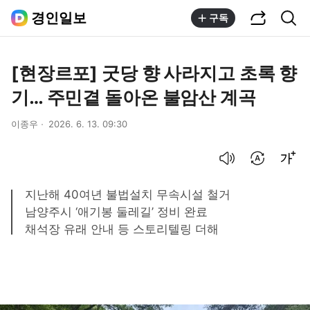
공유하기
통합검색
경인일보
구독
[현장르포] 굿당 향 사라지고 초록 향
기… 주민곁 돌아온 불암산 계곡
이종우
2026. 6. 13. 09:30
음성으로 듣기
번역 설정
글씨크기 조절하기
지난해 40여년 불법설치 무속시설 철거
남양주시 ‘애기봉 둘레길’ 정비 완료
채석장 유래 안내 등 스토리텔링 더해