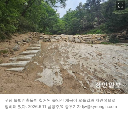
이미지 크게 보기
굿당 불법건축물이 철거된 불암산 계곡이 오솔길과 자연석으로
정비돼 있다. 2026.6.11 남양주/이종우기자 ljw@kyeongin.com