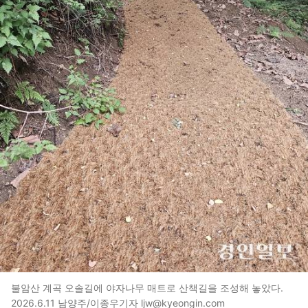
불암산 계곡 오솔길에 야자나무 매트로 산책길을 조성해 놓았다.
2026.6.11 남양주/이종우기자 ljw@kyeongin.com