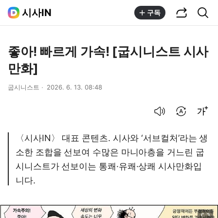
공유하기
통합검색
시사IN
구독
좋아! 빠르게 가속! [굽시니스트 시사
만화]
굽시니스트
2026. 6. 13. 08:48
음성으로 듣기
번역 설정
글씨크기 조절하기
〈시사IN〉 대표 콘텐츠. 시사와 ‘서브컬처’라는 생
소한 조합을 선보여 수많은 마니아층을 거느린 굽
시니스트가 선보이는 통쾌·유쾌·상쾌 시사만화입
니다.
이미지 크게 보기