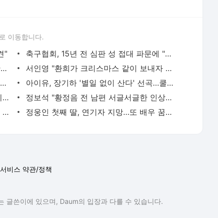
로 이동합니다.
견"
축구협회, 15년 전 심판 성 접대 파문에 "현재는 내부 지침 준수"
김지수, '여행사 대표' 변신 근황 "가볼 만하니…"
서인영 "환희가 크리스마스 같이 보내자 해" 폭로
이승기 측 "차가원 전세금 미반환은 고도의 사기 수법…엄벌 원해"
아이유, 장기하 '별일 없이 산다' 선곡…쿨한 일상 공개
황기순 "원정 도박으로 전 재산 잃고 필리핀 도피"
정보석 "황정음 전 남편 서글서글한 인상이었는데…"
차가원 "MC몽에 400억 뜯겨…백현 위해 도박빚 갚아줘"
정웅인 첫째 딸, 연기자 지망…또 배우 꿈꾸는 스타 2세
서비스 약관/정책
 글쓴이에 있으며, Daum의 입장과 다를 수 있습니다.