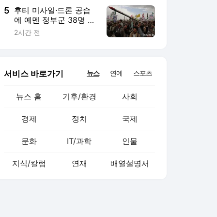
5
후티 미사일·드론 공습
에 예멘 정부군 38명 사
망…"보복할 것" 예고(종
2시간 전
합)
서비스 바로가기
뉴스
연예
스포츠
뉴스 홈
기후/환경
사회
경제
정치
국제
문화
IT/과학
인물
지식/칼럼
연재
배열설명서