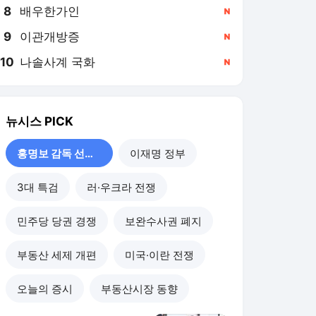
8
배우한가인
,신규
9
이관개방증
,신규
10
나솔사계 국화
,신규
뉴시스
PICK
홍명보 감독 선임 논란
이재명 정부
3대 특검
러·우크라 전쟁
민주당 당권 경쟁
보완수사권 폐지
부동산 세제 개편
미국·이란 전쟁
오늘의 증시
부동산시장 동향