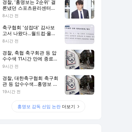
경찰, '홍명보는 2순위' 결
론냈던 스포츠윤리센터도
압수수색
8시간 전
축구협회 '성접대' 감사보
고서 나왔다…월드컵·올림
픽 심판 포함
8시간 전
경찰, 축협 축구회관 등 압
수수색 11시간 만에 종료
(종합)
9시간 전
경찰, 대한축구협회 축구회
관 등 압수수색…홍명보 소
환 이틀만
19시간 전
홍명보 감독 선임 논란
더보기