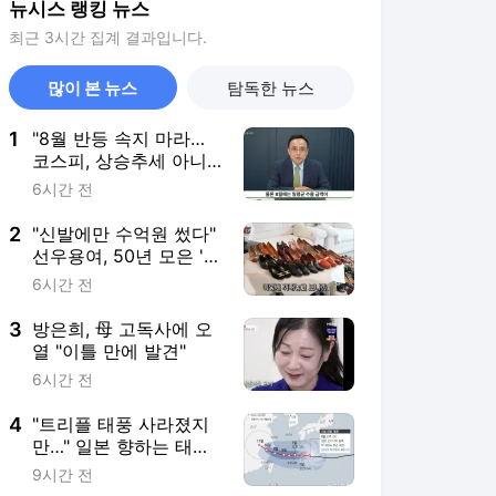
뉴시스 랭킹 뉴스
최근 3시간 집계 결과입니다.
많이 본 뉴스
탐독한 뉴스
1
"8월 반등 속지 마라…
코스피, 상승추세 아니
라 '조정국면'"
6시간 전
2
"신발에만 수억원 썼다"
선우용여, 50년 모은 '명
품 구두' 컬렉션
6시간 전
3
방은희, 母 고독사에 오
열 "이틀 만에 발견"
6시간 전
4
"트리플 태풍 사라졌지
만…" 일본 향하는 태풍
돌핀·찬홈, 진로 '급변'
9시간 전