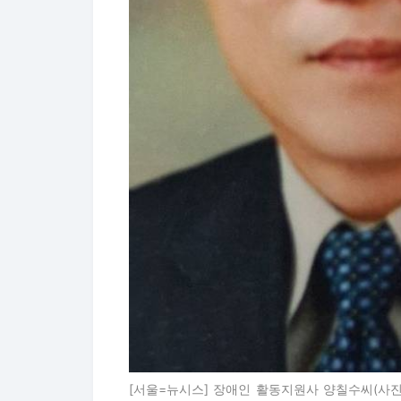
[서울=뉴시스] 장애인 활동지원사 양칠수씨(사진=양칠수