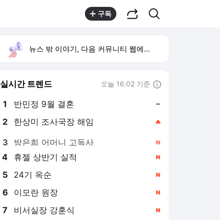
공유하기
검색
구독
뉴스 밖 이야기, 다음 커뮤니티 웹에서 보기
실시간 트렌드
오늘 16:02 기준
툴팁보기
1
반민정 9월 결혼
,유지
2
한상미 조사국장 해임
,상승
3
방은희 어머니 고독사
,신규
4
휴젤 상반기 실적
,신규
5
24기 옥순
,신규
6
이모란 원장
,신규
7
비서실장 강훈식
,신규