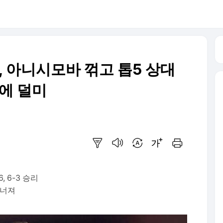
치, 아니시모바 꺾고 톱5 상대
에 덜미
요약보기
음성으로 듣기
번역 설정
글씨크기 조절하기
인쇄하기
, 6-3 승리
 무너져