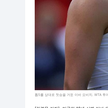
톱5를 상대로 첫승을 거둔 이바 요비치. WTA 투