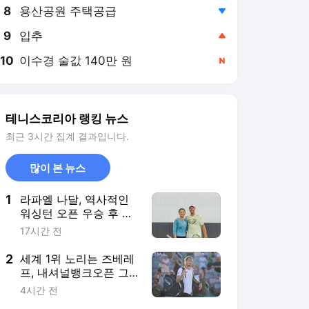
8
용산공원 주택공급
,하락
9
입추
,상승
10
이수경 술값 140만 원
,신규
테니스코리아 랭킹 뉴스
최근 3시간 집계 결과입니다.
많이 본 뉴스
1
라파엘 나달, 역사적인
워싱턴 오픈 우승 후 이
알라에게 축하 메시지
17시간 전
전해
2
세계 1위 노리는 즈베레
프, 내셔널뱅크오픈 그
릭스푸어에 역전패하며
4시간 전
초반 탈락