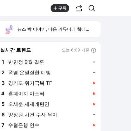
공유하기
검색
구독
뉴스 밖 이야기, 다음 커뮤니티 웹에서 보기
실시간 트렌드
오늘 6:09 기준
툴팁보기
1
반민정 9월 결혼
,유지
2
폭염 온열질환 예방
,유지
3
경기도 위기극복 TF
,신규
4
홈페이지 마스터
,신규
5
오세훈 세제개편안
,신규
6
양정원 사건 수사 무마
,유지
7
수협은행 인수
,신규