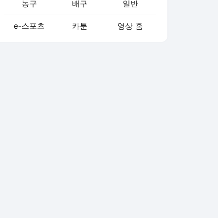
농구
배구
일반
e-스포츠
카툰
영상 홈