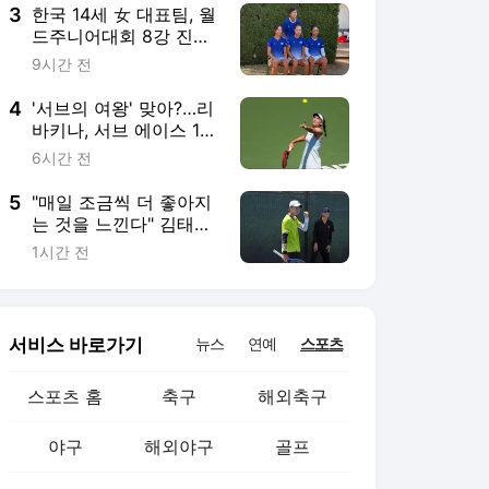
3
한국 14세 女 대표팀, 월
드주니어대회 8강 진출
좌절, 미국에 0-3 패
9시간 전
4
'서브의 여왕' 맞아?…리
바키나, 서브 에이스 15
개에 더블폴트도 16개
6시간 전
"롤러코스터 탔다"
5
"매일 조금씩 더 좋아지
는 것을 느낀다" 김태우,
서울오픈 넥젠 결승 진
1시간 전
출
서비스 바로가기
뉴스
연예
스포츠
스포츠 홈
축구
해외축구
야구
해외야구
골프