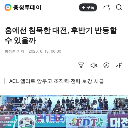
공유하기
통합검색
충청투데이
구독
홈에선 침묵한 대전, 후반기 반등할
수 있을까
함성훈 기자
2026. 6. 13. 06:00
요약보기
음성으로 듣기
번역 설정
글씨크기 조절하기
ACL 엘리트 앞두고 조직력·전력 보강 시급
이미지 크게 보기