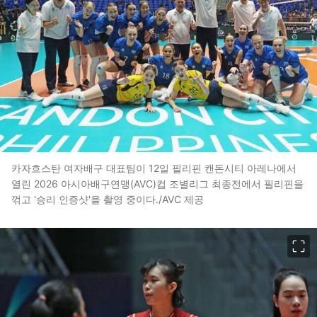
카자흐스탄 여자배구 대표팀이 12일 필리핀 캔돈시티 아레나에서
열린 2026 아시아배구연맹(AVC)컵 조별리그 최종전에서 필리핀을
꺾고 '승리 인증샷'을 촬영 중이다./AVC 제공
이미지 크게 보기