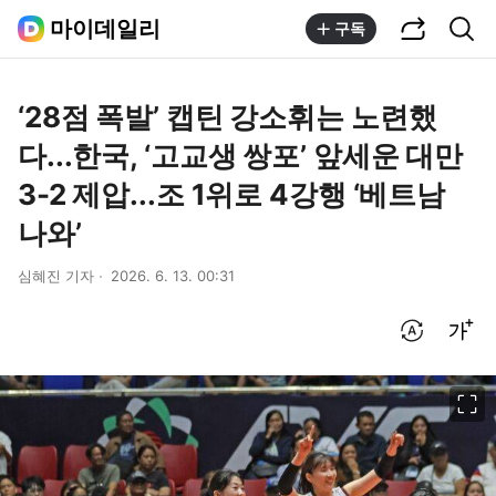
공유하기
통합검색
마이데일리
구독
‘28점 폭발’ 캡틴 강소휘는 노련했
다...한국, ‘고교생 쌍포’ 앞세운 대만
3-2 제압...조 1위로 4강행 ‘베트남
나와’
심혜진 기자
2026. 6. 13. 00:31
번역 설정
글씨크기 조절하기
이미지 크게 보기