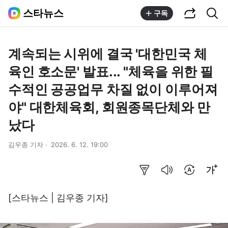
공유하기
통합검색
스타뉴스
구독
계속되는 시위에 결국 '대한민국 체
육인 호소문' 발표... "체육을 위한 필
수적인 공공업무 차질 없이 이루어져
야" 대한체육회, 회원종목단체와 만
났다
김우종 기자
2026. 6. 12. 19:00
요약보기
음성으로 듣기
번역 설정
글씨크기 조절하기
[스타뉴스 | 김우종 기자]
이미지 크게 보기